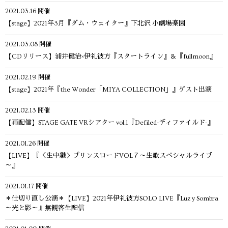
2021.03.16
開催
【stage】2021年3月『ダム・ウェイター』下北沢 小劇場楽園
2021.03.08
開催
【CDリリース】浦井健治×伊礼彼方『スタートライン』＆『fullmoon』
2021.02.19
開催
【stage】2021年『the Wonder「MIYA COLLECTION」』ゲスト出演
2021.02.13
開催
【再配信】STAGE GATE VRシアター vol.1『Defiled-ディファイルド-』
2021.01.26
開催
【LIVE】『＜生中継＞プリンスロードVOL７～生歌スペシャルライブ
～』
2021.01.17
開催
＊仕切り直し公演＊【LIVE】2021年伊礼彼方SOLO LIVE『Luz y Sombra
～光と影～』無観客生配信