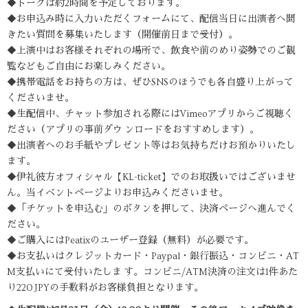
◆トークは約2時間を予定しております。
◆お申込み時に入力いただくフォームにて、配信当日に出演者へ聞
きたい質問を募集いたします（開催前日まで受付）。
◆上演中はお客様それぞれの場所で、飲食や前のめり姿勢でのご観
覧などもご自由にお楽しみください。
◆携帯電話をお持ちの方は、ぜひSNSのほうでも各自盛り上がって
くださいませ。
◆生配信中、チャット参加される際にはVimeoアプリからご視聴く
ださい（アプリの事前ダウ ンロードをおすすめします）。
◆出演者へのお手紙やプレゼント等はお気持ちだけお預かりいたし
ます。
◆伊礼彼方オフィシャル【KL-ticket】でのお取扱いではございませ
ん。当イベントページよりお申込みくださいませ。
◆「チケットを申込む」のボタンを押して、決済ページへ進んでく
ださい。
◆ご購入にはPeatixのユーザー登録（無料）が必要です。
◆お支払いはクレジットカード・Paypal・銀行振込・コンビニ・AT
M支払いにて受付いたしま す。コンビニ/ATM決済の注文は1件あた
り220 JPYの手数料がお客様負担となります。