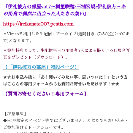
『
伊礼彼方の部屋vol.7～樹里咲穂×三浦宏規×伊礼彼方～
あ
の街角で偶然に出会った人たちの集い
』
https://ireikanata007.peatix.com
＊Vimeoを利用した生配信 + アーカイブ1週間付き《7/30(金)24:00ま
で)となります。
＊参加特典として、生配信当日の出演者3人による撮り下ろし集合写
真をプレゼント（ダウンロード）。
【「伊礼彼方の部屋」特設ページ】
★☆お申込み後に「あ！聞いてみたい事、思いついた！」という方
はこちらの専用フォームからも質問お寄せいただけます！☆★
【
質問お寄せください！専用フォーム
】
【注意事項】
◆FCや限定のイベント等ではございません。どなたでもお申込み・
ご参加頂けるトークショーです。