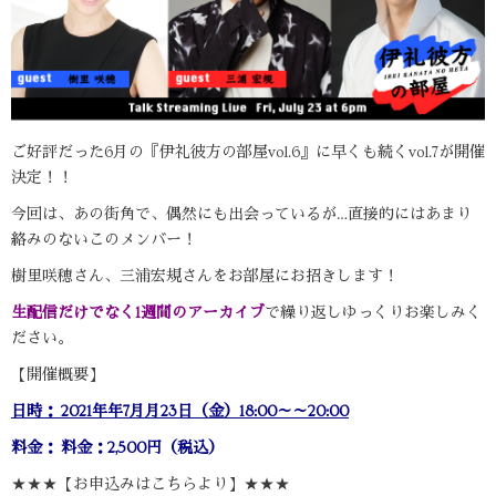
ご好評だった6月の『伊礼彼方の部屋vol.6』に早くも続くvol.7が開催
決定！！
今回は、あの街角で、偶然にも出会っているが…直接的にはあまり
絡みのないこのメンバー！
樹里咲穂さん、三浦宏規さんをお部屋にお招きします！
生配信だけでなく1週間のアーカイブ
で繰り返しゆっくりお楽しみく
ださい。
【開催概要】
日時： 2021年年7月月23日（金）18:00～～20:00
料金： 料金：2,500円（税込）
★★★【お申込みはこちらより】★★★