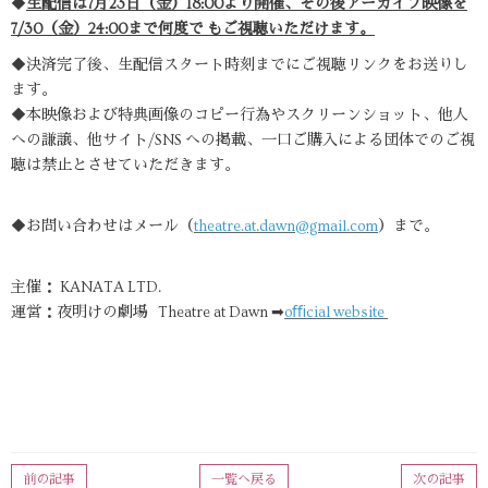
◆
生配信は7月23日（金）18:00より開催、その後アーカイブ映像を
7/30（金）24:00まで何度で もご視聴いただけます。
◆決済完了後、生配信スタート時刻までにご視聴リンクをお送りし
ます。
◆本映像および特典画像のコピー行為やスクリーンショット、他人
への謙譲、他サイト/SNS への掲載、一口ご購入による団体でのご視
聴は禁止とさせていただきます。
◆お問い合わせはメール（
theatre.at.dawn@gmail.com
）まで。
主催： KANATA LTD.
運営：夜明けの劇場 Theatre at Dawn ➡
oﬃcial website
前の記事
一覧へ戻る
次の記事