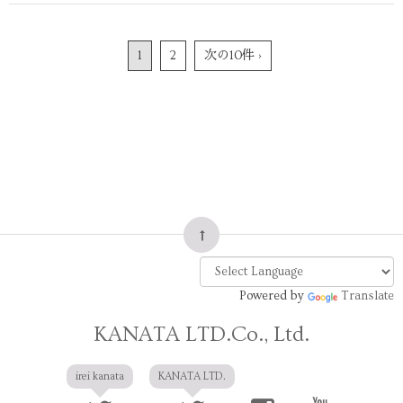
1
2
次の10件 ›
Powered by
Translate
KANATA LTD.Co., Ltd.
irei kanata
KANATA LTD.