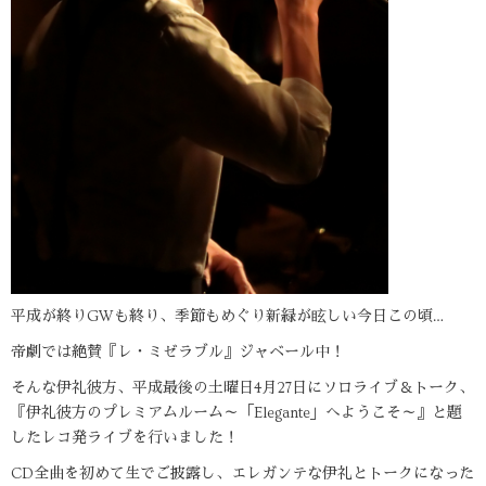
平成が終りGWも終り、季節もめぐり新緑が眩しい今日この頃…
帝劇では絶賛『レ・ミゼラブル』ジャベール中！
そんな伊礼彼方、平成最後の土曜日4月27日にソロライブ＆トーク、
『伊礼彼方のプレミアムルーム～「Elegante」へようこそ～』と題
したレコ発ライブを行いました！
CD全曲を初めて生でご披露し、エレガンテな伊礼とトークになった