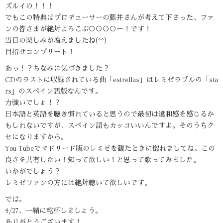
ズルイの！！！
でもこの特典はプロデューサーの藤井さんが考えて下さった、ファ
ンの皆さまが絶対よろこぶ○○○○ー！です！
当日の楽しみが増えましたね(^^)
目指せコンプリート！
あっ！？ちなみに気づきました？
CDのラストに収録されている曲「estrellas」はレミゼラブルの「sta
rs」のスペイン語版なんです。
力強いでしょ！？
日本語と英語を聴き慣れていると思うので最初は違和感を感じるか
もしれないですが、スペイン語もカッコいいんですよ。そのうちク
セになりますから。
You Tubeでマドリード版のレミゼを観たときに惚れましてね。この
良さを共有したい！知って欲しい！と思って歌ってみました。
いかがでしょう？
レミゼファンの方には絶対聴いて欲しいです。
では。
4/27、一緒に乾杯しましょう。
ありがとうございます！