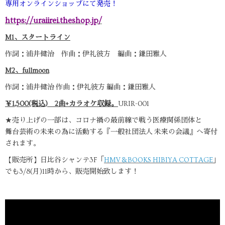
専用オンラインショップにて発売！
https://uraiirei.theshop.jp/
M1、スタートライン
作詞：浦井健治 作曲：伊礼彼方 編曲：鎌田雅人
M2、fullmoon
作詞：浦井健治 作曲：伊礼彼方 編曲：鎌田雅人
￥1,500(税込) 2曲+カラオケ収録。
URIR-001
★売り上げの一部は、コロナ禍の最前線で戦う医療関係団体と
舞台芸術の未来の為に活動する『一般社団法人 未来の会議』へ寄付
されます。
【販売所】日比谷シャンテ3F「
HMV＆BOOKS HIBIYA COTTAGE
」
でも3/8(月)11時から、販売開始致します！