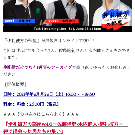
『伊礼彼方の部屋』が無観客オンラインで復活！
今回は"某砦"で出会った2人、佐藤隆紀さんと木内健人さんをお招き
します。
生配信だけでなく1週間のアーカイブ
で繰り返しゆっくりお楽しみく
ださい。
【開催概要】
日時： 2021年年6月月26日（土）18:00～～19:30
料金： 料金：2,500円（税込）
★★★【お申込みはこちらより】★★★
『
伊礼彼方の部屋vol.6～佐藤隆紀×木内健人×伊礼彼方～
砦で出会った男たちの集い
』