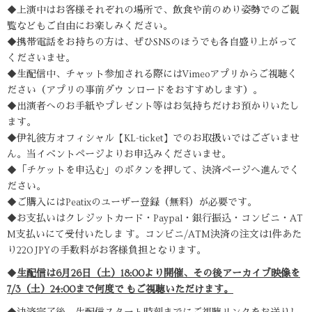
◆上演中はお客様それぞれの場所で、飲食や前のめり姿勢でのご観
覧などもご自由にお楽しみください。
◆携帯電話をお持ちの方は、ぜひSNSのほうでも各自盛り上がって
くださいませ。
◆生配信中、チャット参加される際にはVimeoアプリからご視聴く
ださい（アプリの事前ダウ ンロードをおすすめします）。
◆出演者へのお手紙やプレゼント等はお気持ちだけお預かりいたし
ます。
◆伊礼彼方オフィシャル【KL-ticket】でのお取扱いではございませ
ん。当イベントページよりお申込みくださいませ。
◆「チケットを申込む」のボタンを押して、決済ページへ進んでく
ださい。
◆ご購入にはPeatixのユーザー登録（無料）が必要です。
◆お支払いはクレジットカード・Paypal・銀行振込・コンビニ・AT
M支払いにて受付いたしま す。コンビニ/ATM決済の注文は1件あた
り220 JPYの手数料がお客様負担となります。
◆
生配信は6月26日（土）18:00より開催、その後アーカイブ映像を
7/3（土）24:00まで何度で もご視聴いただけます。