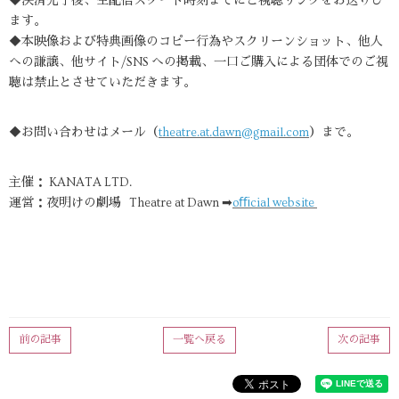
◆決済完了後、生配信スタート時刻までにご視聴リンクをお送りし
ます。
◆本映像および特典画像のコピー行為やスクリーンショット、他人
への謙譲、他サイト/SNS への掲載、一口ご購入による団体でのご視
聴は禁止とさせていただきます。
◆お問い合わせはメール（
theatre.at.dawn@gmail.com
）まで。
主催： KANATA LTD.
運営：夜明けの劇場 Theatre at Dawn ➡
oﬃcial website
前の記事
一覧へ戻る
次の記事