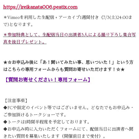
https://ireikanata006.peatix.com
＊Vimeoを利用した生配信 + アーカイブ1週間付き《7/3(土)24:00ま
で)となります。
＊参加特典として、生配信当日の出演者3人による撮り下ろし集合写
真を後日プレゼント。
★☆お申込み後に「あ！聞いてみたい事、思いついた！」という方
はこちらの専用フォームからも質問お寄せいただけます！☆★
【
質問お寄せください！専用フォーム
】
【注意事項】
◆FCや限定のイベント等ではございません。どなたでもお申込み・
ご参加頂けるトークショーです。
◆トークは1時間半程度を予定しております。
◆お申込み時に入力いただくフォームにて、配信当日に出演者へ聞
きたい質問を募集いたします（開催前日まで受付）。