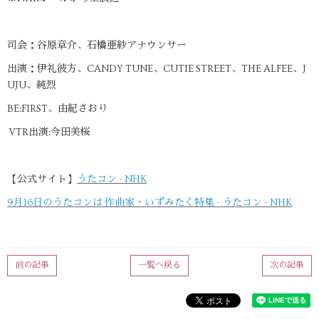
司会：谷原章介、石橋亜紗アナウンサー
出演：伊礼彼方、CANDY TUNE、CUTIE STREET、THE ALFEE、J
UJU、純烈
BE:FIRST、由紀さおり
VTR出演:今田美桜
【公式サイト】
うたコン - NHK
9月16日のうたコンは 作曲家・いずみたく特集 - うたコン - NHK
前の記事
一覧へ戻る
次の記事