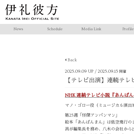
News
Schedule
Media Link
Profile
Back
2025.09.09 UP
/ 2025.09.15
開催
【テレビ出演】連続テレ
NHK 連続テレビ小説『あんぱ
マノ・ゴロー役（ミュージカル演出
第25週「怪傑アンパンマン」
絵本「あんぱんまん」は低空飛行の
嵩が編集長を務め、八木の会社から