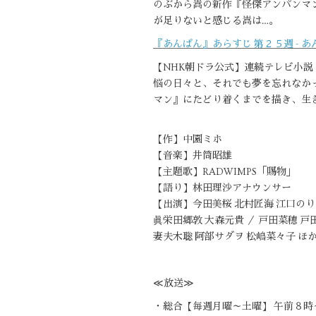
のぶから嵩の新作『怪傑アンパンマ
が足りないと感じる嵩は…。
『あんぱん』あらすじ 第２５週 - あんぱ
【NHK朝ドラ公式】連続テレビ小説
悩の日々と、それでも夢を忘れなか
マン』にたどり着くまでを描き、生
【作】中園ミホ
【音楽】井筒昭雄
【主題歌】RADWIMPS「賜物」
【語り】林田理沙アナウンサー
【出演】今田美桜 北村匠海 江口のり
眞栄田郷敦 大森元貴 ／ 戸田菜穂 戸
妻夫木聡 阿部サダヲ 松嶋菜々子 ほ
≪放送≫
・総合【毎週月曜～土曜】 午前８時