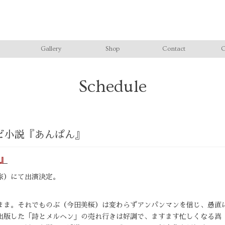
Gallery
Shop
Contact
C
Schedule
ビ小説『あんぱん』
ん』
家）にて出演決定。
まま。それでものぶ（今田美桜）は変わらずアンパンマンを信じ、愚直
出版した「詩とメルヘン」の売れ行きは好調で、ますます忙しくなる嵩