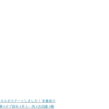
ュージカルがスタートしました！ 本番前の
#ボブ鈴木 #井上一馬 #吉田雄 #朝