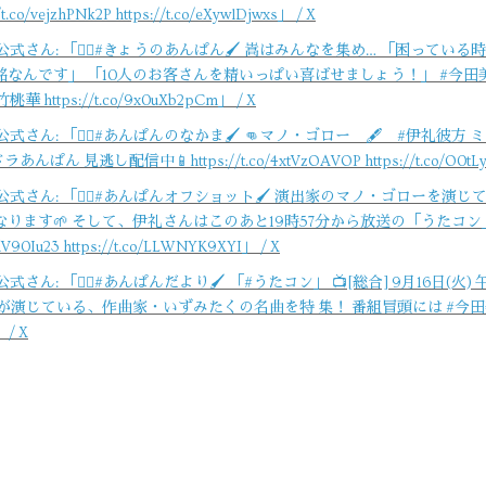
ejzhPNk2P https://t.co/eXywlDjwxs」 / X
公式さん: 「🏃‍♀️#きょうのあんぱん🖌 嵩はみんなを集め… 「困って
んです」 「10人のお客さんを精いっぱい喜ばせましょう！」 #今田美桜
ttps://t.co/9x0uXb2pCm」 / X
公式さん: 「🏃‍♀️#あんぱんのなかま🖌 👊マノ・ゴロー 🖋 #伊礼
逃し配信中📱https://t.co/4xtVzOAVOP https://t.co/O0tLyb
公式さん: 「🏃‍♀️#あんぱんオフショット🖌 演出家のマノ・ゴローを演じ
ります🌱 そして、伊礼さんはこのあと19時57分から放送の「うたコ
90Iu23 https://t.co/LLWNYK9XYI」 / X
ん: 「🏃‍♀️#あんぱんだより🖌 「#うたコン」 📺[総合] 9月16日(火)
んが演じている、作曲家・いずみたくの名曲を特 集！ 番組冒頭には #今
 / X