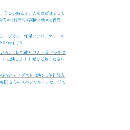
いる時、苦しい時こそ、人を喜ばせること
 #北村匠海 #高橋文哉 #大森元
彼方 ミュージカル「怪傑アンパンマン」の
KXrp」 / X
ている、 #伊礼彼方 さん✨ 朝ドラ出演
ン」に出演します！ ぜひご覧ください
 午後7:57～ ＜ゲスト出演＞ #伊礼彼方
田美桜 さんのスペシャルメッセージも