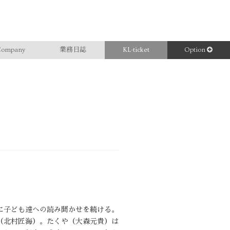
ompany
業務日誌
KL-ticket
Option
に子ども達への読み聞かせを続ける。
（北村匠海）。たくや（大森元貴）は