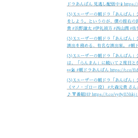
ドラあんぱん 見逃し配信中📱https://t.co/v
(3) Xユーザーの朝ドラ「あんぱん」
をしよう。というのが、僕の座右の銘な
貴 #浜野謙太 #伊礼彼方 #西山潤 #佐竹桃華 h
(3) Xユーザーの朝ドラ「あんぱん」
演出を務める、有名な演出家。 #朝ドラあんぱん 見
(3) Xユーザーの朝ドラ「あんぱん」
は、「らんまん」に続いて２度目とな
👀🎤 #朝ドラあんぱん https://t.co/f1dV
(3) Xユーザーの朝ドラ「あんぱん」公式さ
（マノ・ゴロー 役） #大森元貴 さ
♪ 🔻番組HP https://t.co/vy8yII3hkj」