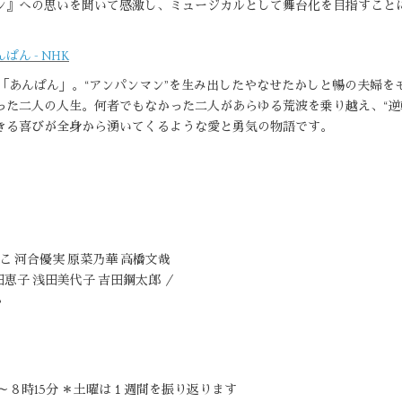
ン』への思いを聞いて感激し、ミュージカルとして舞台化を目指すこと
ん - NHK
「あんぱん」。“アンパンマン”を生み出したやなせたかしと暢の夫婦を
った二人の人生。何者でもなかった二人があらゆる荒波を乗り越え、“逆
きる喜びが全身から湧いてくるような愛と勇気の物語です。
こ 河合優実 原菜乃華 高橋文哉
田恵子 浅田美代子 吉田鋼太郎 ／
か
～８時15分 ＊土曜は１週間を振り返ります