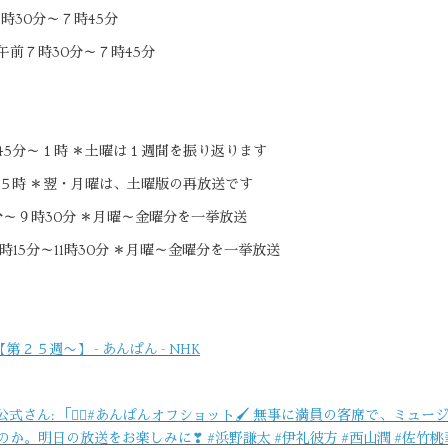
時30分～７時45分
午前７時30分～７時45分
45分～１時 ＊土曜は１週間を振り返ります
～５時 ＊翌・月曜は、土曜版の再放送です
5分～９時30分 ＊月曜～金曜分を一挙放送
時15分～11時30分 ＊月曜～金曜分を一挙放送
５週〜】 - あんぱん - NHK
公式さん: 「🏃‍♀️#あんぱんオフショット🖌 無事に満員の客席で、ミ
か。明日の放送をお楽しみに❣ #浜野謙太 #伊礼彼方 #西山潤 #佐竹桃華 