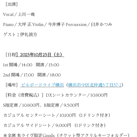
［出演］
Vocal／上川一哉
Piano／大坪 正 Violin／今井博子 Percussion／臼井かつみ
ゲスト：伊礼彼方
［日程
］2025年10月25日（土）
1st 開場／14:00 開演／15:00
2nd 開場／17:00 開演／18:00
［場所］
ビルボードライブ横浜
（
横浜市中区北仲通5丁目57-2
）
［料金（消費税込）］DXシートカウンター／10,600円
S指定席／10,600円、R指定席／9,500円
カジュアル センターシート／10,100円 （1ドリンク付き）
カジュアル サイドシート／9,000円 （1ドリンク付き）
※全席 本ライヴ限定Goods（チケット型アクリルキーフォルダー）