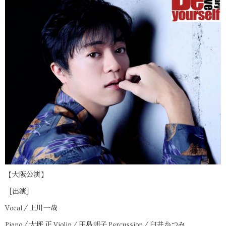
【大阪公演】
［出演］
Vocal／上川一哉
Piano／大坪 正 Violin／田島朗子 Percussion／臼井かつみ