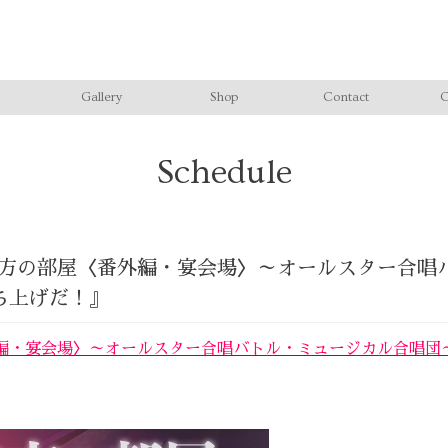
Gallery
Shop
Contact
C
Schedule
礼彼方の部屋〈番外編・宴会場〉～オールスター合
、打ち上げだ！』
編・宴会場〉～オールスター合唱バトル・ミュージカル合唱団