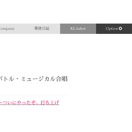
ompany
業務日誌
KL-ticket
Option
唱バトル・ミュージカル合唱
～ついにやったぞ、打ち上げ