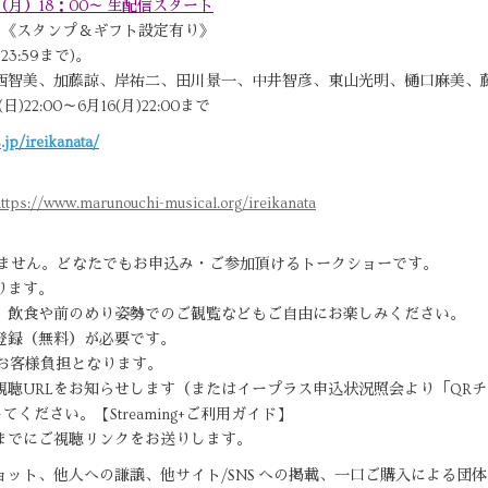
（月）18：00～ 生配信スタート
込）《スタンプ＆ギフト設定有り》
23:59まで)。
智美、加藤諒、岸祐二、田川景一、中井智彦、東山光明、樋口麻美、藤森蓮
22:00～6月16(月)22:00まで
.jp/ireikanata/
ttps://www.marunouchi-musical.org/ireikanata
いません。どなたでもお申込み・ご参加頂けるトークショーです。
ります。
、飲食や前のめり姿勢でのご観覧などもご自由にお楽しみください。
登録（無料）が必要です。
がお客様負担となります。
視聴URLをお知らせします（またはイープラス申込状況照会より「QR
ください。【Streaming+ご利用ガイド】
までにご視聴リンクをお送りします。
ット、他人への謙譲、他サイト/SNS への掲載、一口ご購入による団