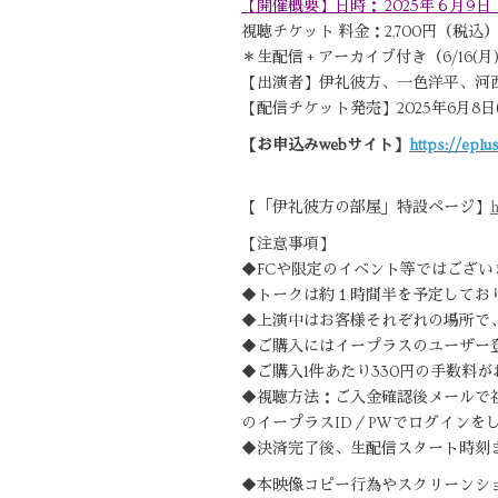
【開催概要】日時： 2025年６月9日
視聴チケット 料金：2,700円（税
＊生配信 + アーカイブ付き（6/16(月)
【出演者】伊礼彼方、一色洋平、河西
【配信チケット発売】2025年6月8日(日)
【お申込みwebサイト】
https://eplus
【「伊礼彼方の部屋」特設ページ】
h
【注意事項】
◆FCや限定のイベント等ではござ
◆トークは約１時間半を予定してお
◆上演中はお客様それぞれの場所で
◆ご購入にはイープラスのユーザー
◆ご購入1件あたり330円の手数料
◆視聴方法：ご入金確認後メールで
のイープラスID／PWでログインをして
◆決済完了後、生配信スタート時刻
◆本映像コピー行為やスクリーンショ