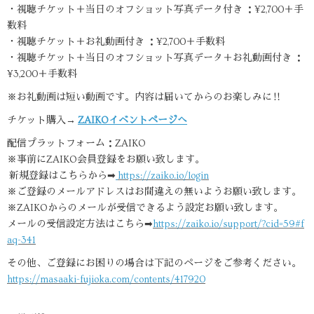
・視聴チケット＋当日のオフショット写真データ付き ：¥2,700＋手
数料
・視聴チケット＋お礼動画付き ：¥2,700＋手数料
・視聴チケット＋当日のオフショット写真データ＋お礼動画付き ：
¥3,200＋手数料
※お礼動画は短い動画です。内容は届いてからのお楽しみに‼︎
チケット購入→
ZAIKOイベントページへ
配信プラットフォーム：ZAIKO
※事前にZAIKO会員登録をお願い致します。
新規登録はこちらから➡︎
https://zaiko.io/login
※ご登録のメールアドレスはお間違えの無いようお願い致します。
※ZAIKOからのメールが受信できるよう設定お願い致します。
メールの受信設定方法はこちら➡︎
https://zaiko.io/support/?cid=59#f
aq-341
その他、ご登録にお困りの場合は下記のページをご参考ください。
https://masaaki-fujioka.com/contents/417920