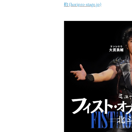
約 (horipro-stage.jp)