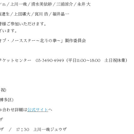
／May‘ｎ／上川一哉／清水美依紗／三浦涼介／永井 大
／小西遼生／上田堪大／宮川 浩／福井晶一
皆様ご参加いただけます。
ざいます。
オブ・ノーススター～北斗の拳～」製作委員会
センター 03-3490-4949（平日11:00～18:00 土日祝休業）
月祝)
博多区)
み合わせ詳細は
公式サイト
へ
ザ
ュウザ ／ 17：30 上川一哉ジュウザ