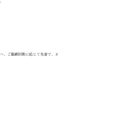
り
客様へ、ご観劇回数に応じて先着で、オ