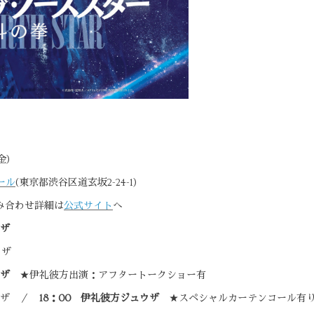
(金)
ホール
(東京都渋谷区道玄坂2-24-1)
み合わせ詳細は
公式サイト
へ
ウザ
ウザ
ュウザ
★伊礼彼方出演：アフタートークショー有
ュウザ ／
18：00 伊礼彼方ジュウザ
★スペシャルカーテンコール有