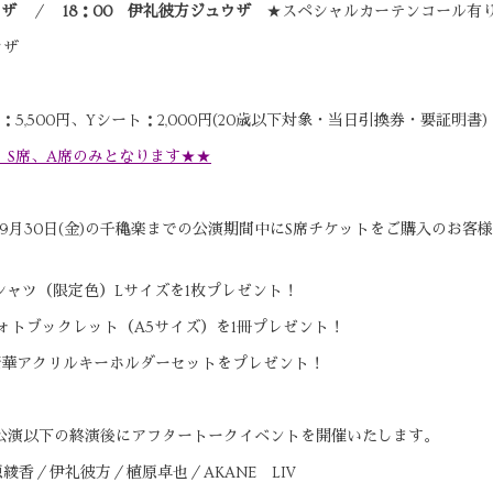
ウザ
／
18：00 伊礼彼方ジュウザ
★スペシャルカーテンコール有
ウザ
B席：5,500円、Yシート：2,000円(20歳以下対象・当日引換券・要証明書)
、S席、A席のみとなります★★
》
から9月30日(金)の千穐楽までの公演期間中にS席チケットをご購入のお
シャツ（限定色）Lサイズを1枚プレゼント！
ォトブックレット（A5サイズ）を1冊プレゼント！
豪華アクリルキーホルダーセットをプレゼント！
公演以下の終演後にアフタートークイベントを開催いたします。
平原綾香／伊礼彼方／植原卓也／AKANE LIV