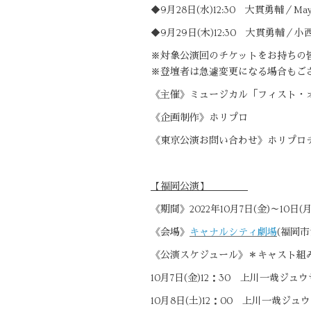
◆9月28日(水)12:30 大貫勇輔
◆9月29日(木)12:30 大貫勇輔
※対象公演回のチケットをお持ちの
※登壇者は急遽変更になる場合もご
《主催》ミュージカル「フィスト・
《企画制作》ホリプロ
《東京公演お問い合わせ》ホリプロチケット
【福岡公演】
《期間》2022年10月7日(金)～10日(
《会場》
キャナルシティ劇場
(福岡市
《公演スケジュール》＊キャスト組
10月7日(金)12：30 上川一哉ジュウ
10月8日(土)12：00 上川一哉ジ