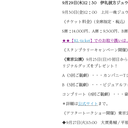
9月29日(木)12：30 伊礼彼方ジュ
9月30日(金)12：00 上川一哉ジュ
《チケット料金》(全席指定・税込)
S席：14,000円、A席：9,500円、
★★【
KL-ticket
】でのお取り扱いは
《スタンプラリーキャンペーン開催
〈東京公演〉
9月25日(日)の初日
リジナルグッズをプレゼント！
A（3回ご観劇）・・・カンパニーT
B（5回ご観劇）・・・ビジュアルフ
コンプリート（8回ご観劇）・・・
＊詳細は
公式サイト
まで。
《アフタートークショー開催》東京
◆9月27日(火)13:00 大貫勇輔／