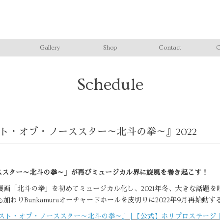
Gallery
Shop
Contact
C
Schedule
フィスト・オブ・ノーススター～北斗の拳～』2022
ーススター～北斗の拳～」が再びミュージカル界に
旋風を巻き起こす！
画「北斗の拳」を初めてミュージカル化し、2021年冬、大きな話題
わりBunkamuraオーチャードホールを皮切りに2022年9月再始動す
スト・オブ・ノーススター～北斗の拳～』 | 【公式】ホリプロステー