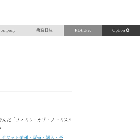
ompany
業務日誌
KL-ticket
Option
を呼んだ「フィスト・オブ・ノーススタ
る。
ジ｜チケット情報・販売・購入・予