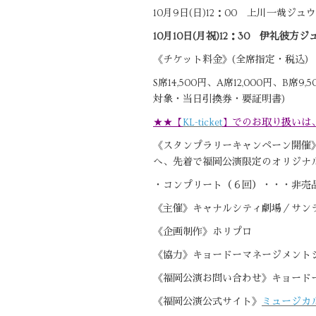
10月9日(日)12：00 上川一哉ジ
10月10日(月祝)12：30 伊礼彼方ジ
《チケット料金》(全席指定・税込)
S席14,500円、A席12,000円、B
対象・当日引換券・要証明書)
★★【
KL-ticket
】でのお取り扱いは
《スタンプラリーキャンペーン開催》福
へ、先着で福岡公演限定のオリジナ
・コンプリート（６回）・・・非売
《主催》キャナルシティ劇場／サン
《企画制作》ホリプロ
《協力》キョードーマネージメント
《福岡公演お問い合わせ》キョードー西日本 
《福岡公演公式サイト》
ミュージカル 