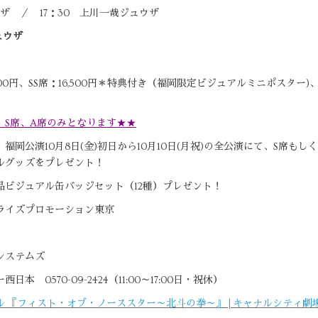
ュウザ ／ 17：30 上川一哉ジュウザ
ュウザ
席9,500円、SS席：16,500円＊特典付き（福岡限定ビジュアルミニポスター)
、S席、A席のみとなります★★
岡公演10月8日(金)初日から10月10日(月祝)の全公演にて、S席もし
ルグッズをプレゼント！
品ビジュアル缶バッジセット（12種）プレゼント！
ライズプロモーション東京
システムズ
0570-09-2424（11:00～17:00日・祝休）
『フィスト・オブ・ノーススター～北斗の拳～』 | キャナルシティ劇場 (canalc