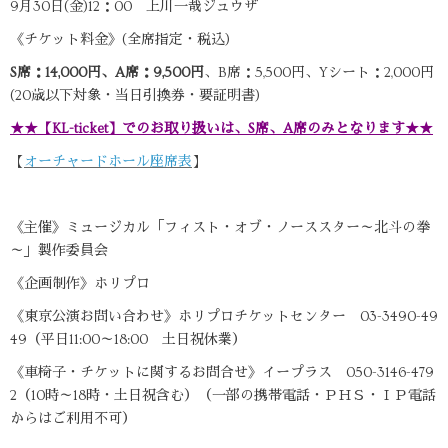
9月30日(金)12：00 上川一哉ジュウザ
《チケット料金》(全席指定・税込)
S席：14,000円、A席：9,500円
、B席：5,500円、Yシート：2,000円
(20歳以下対象・当日引換券・要証明書)
★★【KL-ticket】でのお取り扱いは、S席、A席のみとなります★★
【
オーチャードホール座席表
】
《主催》ミュージカル「フィスト・オブ・ノーススター～北斗の拳
～」製作委員会
《企画制作》ホリプロ
《東京公演お問い合わせ》ホリプロチケットセンター 03-3490-49
49（平日11:00～18:00 土日祝休業）
《車椅子・チケットに関するお問合せ》イープラス 050-3146-479
2（10時～18時・土日祝含む）（一部の携帯電話・ＰＨＳ・ＩＰ電話
からはご利用不可）