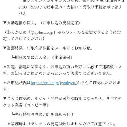
※システムメンテナンスのため、毎月第1・第3木曜日AM
2:00～8:00までは申込み・支払い・受取り手続きができま
せん
▼自動返信が届く。〈お申し込み受付完了〉
（あらかじめ「@
eplus.co.jp
」からのメールを受信できるように設
定しておいてください）
▼当落結果、お取次ぎ詳細をメールにてお知らせ。
┗期日までにご入金。《座席確保》
＊当選、落選に関係なく、お申込み頂いた方には必ずご連絡致しま
す。お知らせが届かないからといって落選ではございません。
＊お申込状況は
https://eplus.jp/jyoukyou/
からもご確認いただけま
す。
▼ご入金確認後、チケット発券が可能な時期になったら、各自でチ
ケット発券《コンビニ等》
┗先行特典写真のURLをお知らせ！
＊事務局よりチケットの発送は致しませんのでご注意下さい。