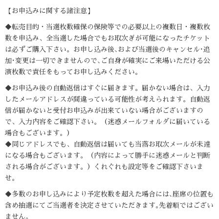
【お申込みに関する諸注意】
◆転売目的・当選枚数確保の保険等での必要以上の複数日・複数枚
数を申込み、全当選した場合でもお取次ぎが可能になったチケット
は必ずご購入下さい。お申し込み後､および当選後のキャンセル･追
加･変更は一切できませんので､ご自身が確実にご来場いただける公
演枚数で責任をもってお申し込みください｡
◆お申込み後の自動返信はすぐに届きます。届かない場合は、入力
したメールアドレスが間違っている可能性が考えられます。自動返
信が届かないと受付お申込みが出来ていない場合がございますの
で、入力内容をご確認下さい。（迷惑メールフォルダに届いている
場合もございます。）
◆同じアドレスでも、自動返信は届いても当落お取次メールが未達
になる場合もございます。（内容によって勝手に迷惑メールと判断
される場合がございます。）くれぐれも設定等をご確認下さいま
せ。
◆多数のお申し込みにより予定枚数を超えた場合には､座席の位置も
含め抽選にてご当選者を決定させていただきます｡先着順ではござい
ません。