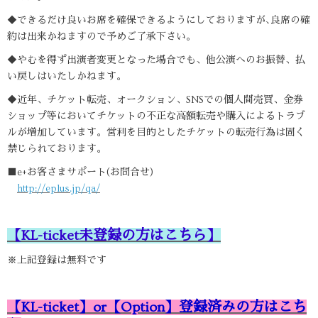
◆できるだけ良いお席を確保できるようにしておりますが､良席の確
約は出来かねますので予めご了承下さい。
◆やむを得ず出演者変更となった場合でも、他公演へのお振替、払
い戻しはいたしかねます。
◆近年、チケット転売、オークション、SNSでの個人間売買、金券
ショップ等においてチケットの不正な高額転売や購入によるトラブ
ルが増加しています。営利を目的としたチケットの転売行為は固く
禁じられております。
■e+お客さまサポート(お問合せ)
http://eplus.jp/qa/
【
KL-ticket未登録の方はこちら
】
※上記登録は無料です
【KL-ticket】or【Option】登録済みの方はこち