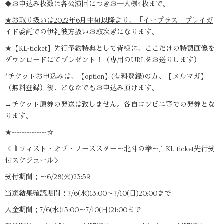
◆お申込み枚数は各公演回につきお一人様4枚まで。
★お取り扱いは2022年6月中旬以降より、「イープラス」プレイガ
イド委託での伊礼彼方扱いお取次ぎになります。
★【KL-ticket】先行予約特典として皆様に、ここだけの特製画像を
ダウンロードにてプレゼント！（専用のURLをお送りします）
*チケットお申込みは、【option】(有料登録)の方、【メルマガ】
（無料登録）後、どなたでもお申込み頂けます。
→チケット原券の発送は致しません。各自コンビニ等での発券とな
ります。
★--------------☆
＜『フィスト・オブ・ノーススター～北斗の拳～』KL-ticket先行受
付スケジュール＞
受付期間：～6/28(火)23:59
当選結果確認期間：7/6(水)13:00～7/10(日)20:00まで
入金期間：7/6(水)13:00～7/10(日)21:00まで