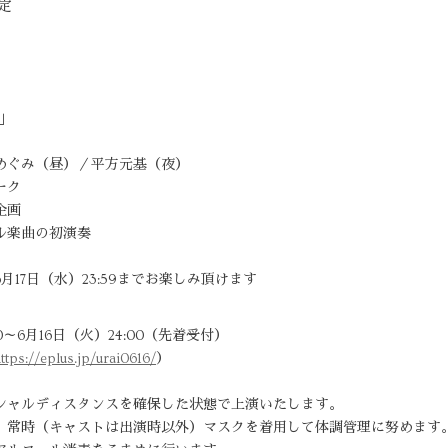
定
＋」
めぐみ（昼）／平方元基（夜）
ーク
企画
ル楽曲の初演奏
17日（水）23:59までお楽しみ頂けます
0～6月16日（火）24:00（先着受付）
ttps://eplus.jp/urai0616/
）
シャルディスタンスを確保した状態で上演いたします。
、常時（キャストは出演時以外）マスクを着用して体調管理に努めます