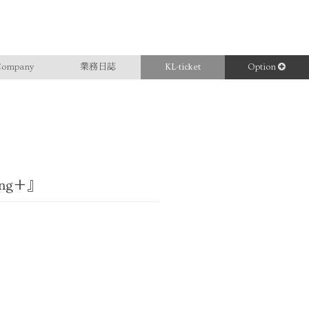
ompany
業務日誌
KL-ticket
Option
ing＋』