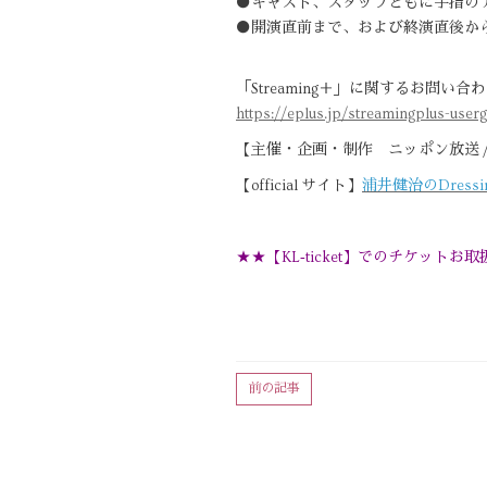
●キャスト、スタッフともに手指の
●開演直前まで、および終演直後か
「Streaming＋」に関するお問い合
https://eplus.jp/streamingplus-userg
【主催・企画・制作 ニッポン放送 /
【official サイト】
浦井健治のDressing 
★★【KL‐ticket】でのチケッ
前の記事