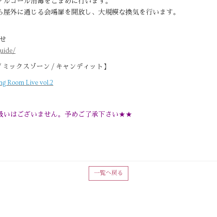
アルコール消毒をこまめに行います。
ら屋外に通じる会場扉を開放し、大規模な換気を行います。
わせ
uide/
 ミックスゾーン / キャンディット】
Room Live vol.2
トお取扱いはございません。予めご了承下さい★★
一覧へ戻る