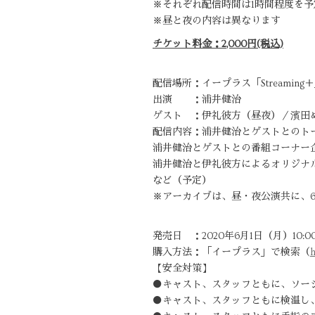
※それぞれ配信時間は1時間程度を予
※昼と夜の内容は異なります
チケット料金：2,000円(税込)
配信場所：イープラス「Streaming
出演 ：浦井健治
ゲスト ：伊礼彼方（昼夜）／濱田
配信内容：浦井健治とゲストとのト
浦井健治とゲストとの番組コーナー
浦井健治と伊礼彼方によるオリジナ
など（予定）
※アーカイブは、昼・夜公演共に、6月
発売日 ：2020年6月1日（月）10:0
購入方法：「イープラス」で検索（
h
【安全対策】
●キャスト、スタッフともに、ソー
●キャスト、スタッフともに検温し