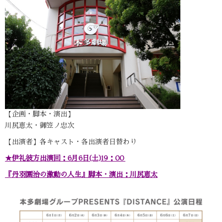
【企画・脚本・演出】
川尻恵太・御笠ノ忠次
【出演者】各キャスト・各出演者日替わり
★伊礼彼方出演回：6月6日(土)19：00
『丹羽園治の激動の人生』脚本・演出：川尻恵太