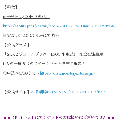
【料金】
前売当日 2,500円（税込）
https://eplus.jp/sf/detail/3286720001?P6=001&P1=0402&P59=1
※5/27(水)12:00よりe+にて発売
【公式グッズ】
「公式ビジュアルブック」1,500円(税込) 完全受注生産
11人の一度きりのステージフォトを完全網羅！
お申込み6/30まで→
https://distancestage.stores.jp/
【公式サイト】
本多劇場PRESENTS『DISTANCE』official
★★【KL‐ticket】にてチケットのお取扱いはございません★★