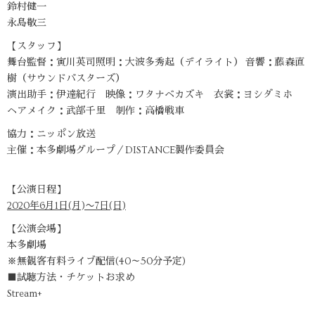
鈴村健一
永島敬三
【スタッフ】
舞台監督：寅川英司照明：大波多秀起（デイライト） 音響：藤森直
樹（サウンドバスターズ）
演出助手：伊達紀行 映像：ワタナベカズキ 衣裳：ヨシダミホ
ヘアメイク：武部千里 制作：高橋戦車
協力：ニッポン放送
主催：本多劇場グループ／DISTANCE製作委員会
【公演日程】
2020年6月1日(月)〜7日(日)
【公演会場】
本多劇場
※無観客有料ライブ配信(40～50分予定)
■試聴方法・チケットお求め
Stream+