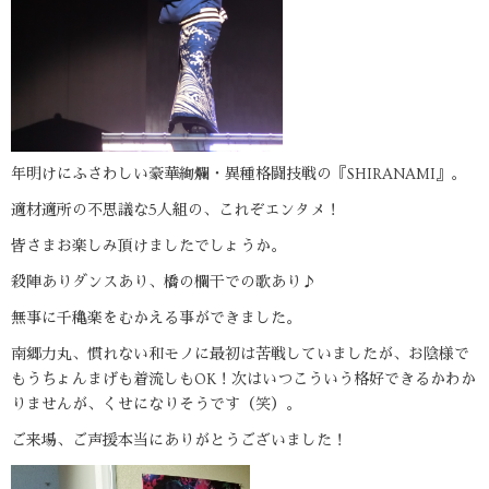
年明けにふさわしい豪華絢爛・異種格闘技戦の『SHIRANAMI』。
適材適所の不思議な5人組の、これぞエンタメ！
皆さまお楽しみ頂けましたでしょうか。
殺陣ありダンスあり、橋の欄干での歌あり♪
無事に千穐楽をむかえる事ができました。
南郷力丸、慣れない和モノに最初は苦戦していましたが、お陰様で
もうちょんまげも着流しもOK！次はいつこういう格好できるかわか
りませんが、くせになりそうです（笑）。
ご来場、ご声援本当にありがとうございました！