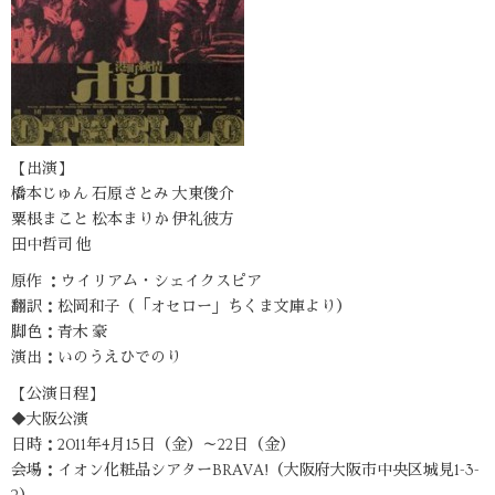
【出演】
橋本じゅん 石原さとみ 大東俊介
粟根まこと 松本まりか 伊礼彼方
田中哲司 他
原作 ：ウイリアム・シェイクスピア
翻訳：松岡和子（「オセロー」ちくま文庫より）
脚色：青木 豪
演出：いのうえひでのり
【公演日程】
◆大阪公演
日時：2011年4月15日（金）～22日（金）
会場：イオン化粧品シアターBRAVA!（大阪府大阪市中央区城見1-3-