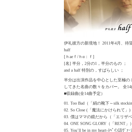
伊礼彼方の新境地！ 2011年4月、待
half
[ｈaeｆ/ｈα：ｆ]
[名] 半分，2分の1，半分のもの ；
and a half 特別の，すばらしい ；
半分は出演作品を中心とした至極の
してきた名曲の数々をカバー。 全1
■収録曲(全14曲予定）
01. Too Bad（「絹の靴下～silk stock
02. So Close (「魔法にかけられて」)
03. 僕はママの鏡だから（「エリザ
04. ONE SONG GLORY（「RENT」
05. You’ll be in my heart-ｽﾍﾟｲﾝ語ｳﾞｧ