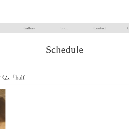
Gallery
Shop
Contact
Schedule
ム「half」