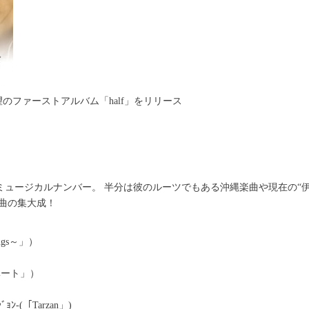
望のファーストアルバム「half」をリリース
ミュージカルナンバー。 半分は彼のルーツでもある沖縄楽曲や現在の“
4曲の集大成！
ings～」）
ベート」）
）
ｰｼﾞｮﾝ-(「Tarzan」)