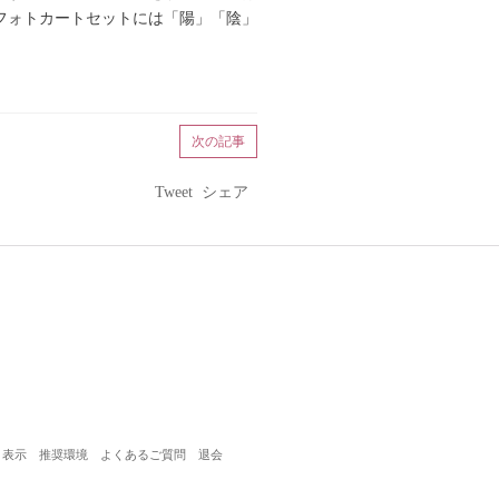
フォトカートセットには「陽」「陰」
次の記事
Tweet
シェア
く表示
推奨環境
よくあるご質問
退会