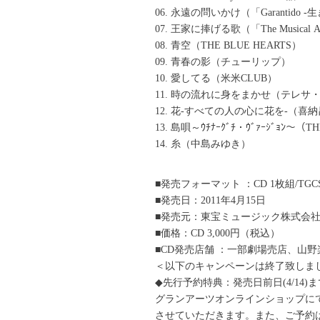
06. 永遠の問いかけ（「Garantido 
07. 王家に捧げる歌（「The Musical A
08. 青空（THE BLUE HEARTS）
09. 青春の影（チューリップ）
10. 愛してる（米米CLUB）
11. 時の流れに身をまかせ（テレサ
12. 花-すべての人の心に花を-（喜納昌
13. 島唄～ｳﾁﾅｰｸﾞﾁ・ｳﾞｧｰｼﾞｮﾝ～（T
14. 糸（中島みゆき）
■発売フォーマット ：CD 1枚組/TGCS-
■発売日：2011年4月15日
■発売元：東宝ミュージック株式会
■価格：CD 3,000円（税込）
■CD発売店舗 ：一部劇場売店、山野
＜以下のキャンペーンは終了致しま
◆先行予約特典：発売日前日(4/14
グランアーツオンラインショップに
させていただきます。また、ご予約