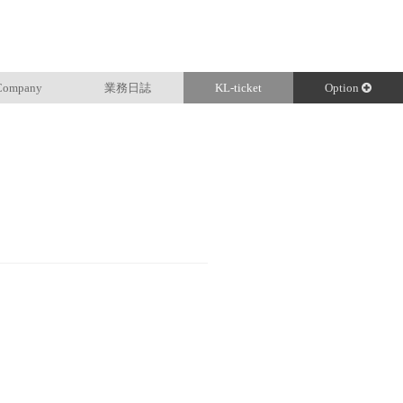
Company
業務日誌
KL-ticket
Option