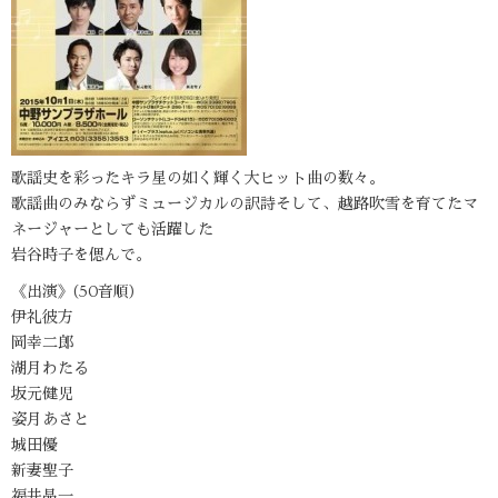
歌謡史を彩ったキラ星の如く輝く大ヒット曲の数々。
歌謡曲のみならずミュージカルの訳詩そして、越路吹雪を育てたマ
ネージャーとしても活躍した
岩谷時子を偲んで。
《出演》(50音順)
伊礼彼方
岡幸二郎
湖月わたる
坂元健児
姿月あさと
城田優
新妻聖子
福井晶一