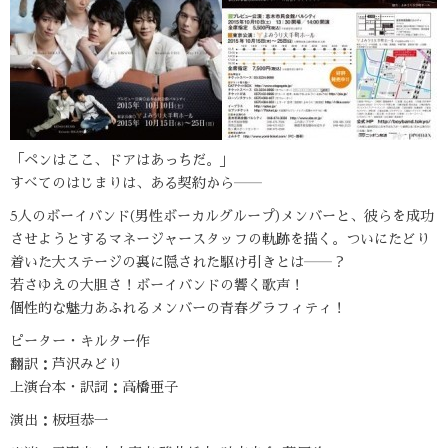
「ペンはここ、ドアはあっちだ。」
すべてのはじまりは、ある契約から――
5人のボーイバンド(男性ボーカルグループ)メンバーと、彼らを成功
させようとするマネージャースタッフの軌跡を描く。ついにたどり
着いた大ステージの裏に隠された駆け引きとは――？
若さゆえの大胆さ！ボーイバンドの響く歌声！
個性的な魅力あふれるメンバーの青春グラフィティ！
ピーター・キルター作
翻訳：芦沢みどり
上演台本・訳詞：高橋亜子
演出：板垣恭一