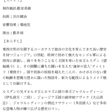
【スタッフ】
制作統括:藤並英樹
技術：浜川健治
音響効果：菊地亮
演出：藤井靖
【あらすじ】
東西文明が交錯するコーカサスで独自の文化を育んできた長い歴史
を持つジョージア。13世紀、欧州で初めて強大なモンゴル軍による
侵攻に直面し、誇りを失うことなく王国を率いた女王ルスダン（望
海風斗）と、その困難に満ちた闘いを支えた“運命の恋人”ディミト
リ（東啓介）。国や民族の垣根を超えた二人の、かけがえのない愛
の軌跡を想像力豊かに描いた物語を、新たな配役によるリメイク版
としてお届けする。
ルスダンの兄ギオルギ王とホラズム国の帝王ジャラルッディーン
（伊礼彼方・二役）、ジョージア王国の副宰相アヴァク（大山真
志）、ジャラルッディーンの側近ナサウィー（多田直人）など多彩
な登場人物が繰り広げる歴史ロマン。