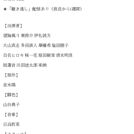
★「聴き逃し」配信あり（放送から1週間）
【出演者】
望海風斗 東啓介 伊礼彼方
大山真志 多田直人 華優希 塩田朋子
百名ヒロキ 桜一花 原田樹里 清水明彦
坂蓮音 川田琥太郎 来映
【原作】
並木陽
【脚色】
山谷典子
【音楽】
日高哲英