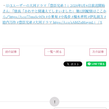
・
(1) Xユーザーの大河ドラマ「豊臣兄弟！」2026年1月4日放送開始
さん: 「信長「かわやと間違えてしまいました」 第12回配信はここか
ら🔗https://t.co/73msSc9f5t #小栗旬 #中島歩 #榎木孝明 #伊礼彼方 #
池内万作 #豊臣兄弟 #大河ドラマ https://t.co/zAMZnMaymL」 / X
前の記事
一覧へ戻る
次の記事