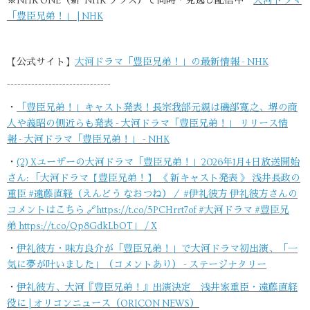
※NHK ONE（新 NHK プラス）で同時・見逃し配信中
大河ドラマ
「豊臣兄弟！」 | NHK
【公式サイト】
大河ドラマ「豊臣兄弟！」の最新情報 - NHK
------------------------------
・
「豊臣兄弟！」キャスト発表！長宗我部元親は磯部寛之、堺の商
人や義昭の側近らも発表 - 大河ドラマ「豊臣兄弟！」 リリース情
報 - 大河ドラマ「豊臣兄弟！」 - NHK
・
(2) Xユーザーの大河ドラマ「豊臣兄弟！」2026年1月4日放送開始
さん: 「大河ドラマ【豊臣兄弟！】 《 新キャスト発表 》 浅井長政の
重臣 #遠藤直経（えんどう なおつね）／ #伊礼彼方 伊礼彼方さんの
コメントはこちら 🔗https://t.co/5PCHrrt7of #大河ドラマ #豊臣兄
弟 https://t.co/Qp8GdkLbOT」 / X
・
伊礼彼方・味方良介が「豊臣兄弟！」で大河ドラマ初出演、「一
気に夢が叶いました」（コメントあり） - ステージナタリー
・
伊礼彼方、大河『豊臣兄弟！』出演決定 浅井家重臣・遠藤直経
役に | オリコンニュース（ORICON NEWS）