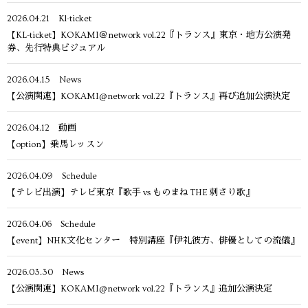
2026.04.21
Kl-ticket
【KL-ticket】KOKAMI＠network vol.22『トランス』東京・地方公演発
券、先行特典ビジュアル
2026.04.15
News
【公演関連】KOKAMI@network vol.22『トランス』再び追加公演決定
2026.04.12
動画
【option】乗馬レッスン
2026.04.09
Schedule
【テレビ出演】テレビ東京『歌⼿ vs ものまね THE 刺さり歌』
2026.04.06
Schedule
【event】NHK文化センター 特別講座『伊礼彼方、俳優としての流儀』
2026.03.30
News
【公演関連】KOKAMI@network vol.22『トランス』追加公演決定