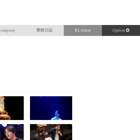
ompany
業務日誌
KL-ticket
Option