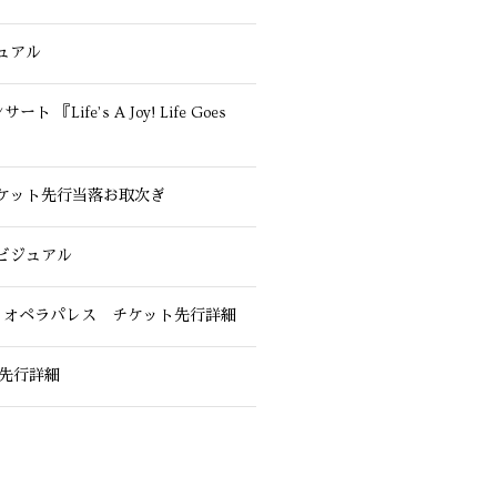
ジュアル
ife’s A Joy! Life Goes
UL』チケット先行当落お取次ぎ
典ビジュアル
TIFUL』オペラパレス チケット先行詳細
ット先行詳細