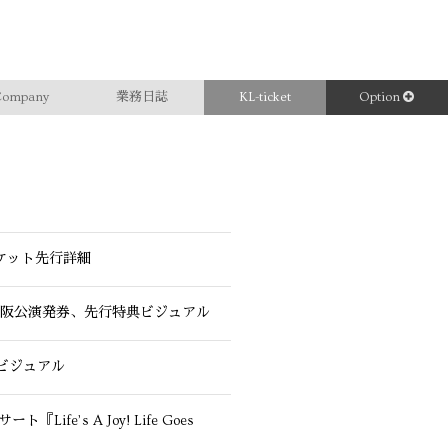
ompany
業務日誌
KL-ticket
Option
チケット先行詳細
！！』東京・大阪公演発券、先行特典ビジュアル
典ビジュアル
fe’s A Joy! Life Goes