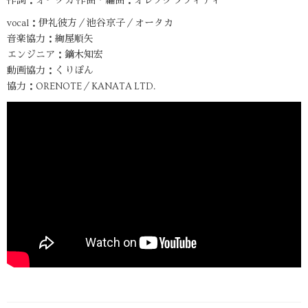
作詞：オータカ 作曲・編曲：オレノグラフィティ
vocal：伊礼彼方／池谷京子／オータカ
音楽協力：絢屋順矢
エンジニア：鏑木知宏
動画協力：くりぽん
協力：ORENOTE／KANATA LTD.