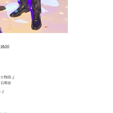
8:30
士物語-』
白石萌音
レ』