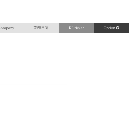
ompany
業務日誌
KL-ticket
Option