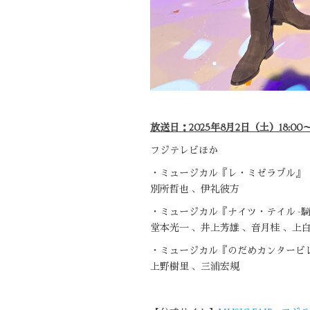
放送日：2025年8月2日（土）18:00～1
フジテレビほか
・ミュージカル『レ・ミゼラブル』
別所哲也 、伊礼彼方
・ミュージカル『ナイツ・テイル -騎
堂本光一 、井上芳雄 、音月桂 、上
・ミュージカル『のだめカンタービ
上野樹里 、三浦宏規