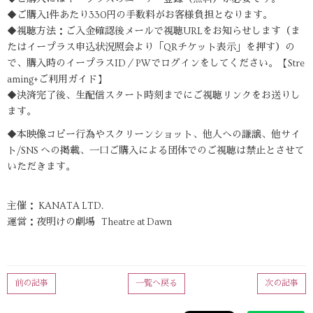
◆ご購入1件あたり330円の手数料がお客様負担となります。
◆視聴方法：ご入金確認後メールで視聴URLをお知らせします（ま
たはイープラス申込状況照会より「QRチケット表示」を押す）の
で、購入時のイープラスID／PWでログインをしてください。【Stre
aming+ご利用ガイド】
◆決済完了後、生配信スタート時刻までにご視聴リンクをお送りし
ます。
◆本映像コピー行為やスクリーンショット、他人への謙譲、他サイ
ト/SNS への掲載、一口ご購入による団体でのご視聴は禁止とさせて
いただきます。
主催： KANATA LTD.
運営：夜明けの劇場 Theatre at Dawn
前の記事
一覧へ戻る
次の記事