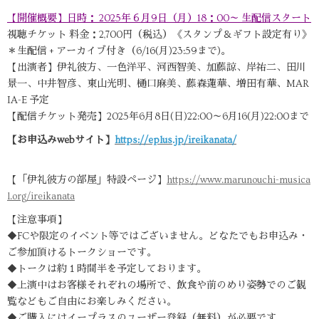
【開催概要】日時： 2025年６月9日（月）18：00～ 生配信スタート
視聴チケット 料金：2,700円（税込）《スタンプ＆ギフト設定有り》
＊生配信 + アーカイブ付き（6/16(月)23:59まで)。
【出演者】伊礼彼方、一色洋平、河西智美、加藤諒、岸祐二、田川
景一、中井智彦、東山光明、樋口麻美、藤森蓮華、増田有華、MAR
IA-E 予定
【配信チケット発売】2025年6月8日(日)22:00～6月16(月)22:00まで
【お申込みwebサイト】
https://eplus.jp/ireikanata/
【「伊礼彼方の部屋」特設ページ】
https://www.marunouchi-musica
l.org/ireikanata
【注意事項】
◆FCや限定のイベント等ではございません。どなたでもお申込み・
ご参加頂けるトークショーです。
◆トークは約１時間半を予定しております。
◆上演中はお客様それぞれの場所で、飲食や前のめり姿勢でのご観
覧などもご自由にお楽しみください。
◆ご購入にはイープラスのユーザー登録（無料）が必要です。