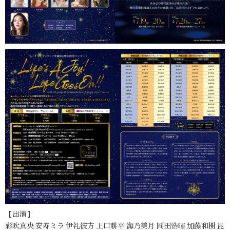
【出演】
彩吹真央 安寿ミラ 伊礼彼方 上口耕平 海乃美月 岡田浩暉 加藤和樹 昆