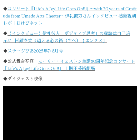
◆
コンサート『Life's A Joy! Life Goes On!!』～with 20 years of Gratit
ude from Umeda Arts Theater～伊礼彼方さんインタビュー 感激観劇
レポ｜おけぴネット
◆
【インタビュー】伊礼彼方「ポジティブ思考」の秘訣は自己暗
示!? 困難を乗り越える心の術（すべ）【エンタメ】
◆
ステージぴあ2025年7+8月号
◆公式舞台写真
モーリー・イェストン生誕80周年記念コンサート
『Life's A Joy! Life Goes On!!』 ｜梅田芸術劇場
◆ダイジェスト映像