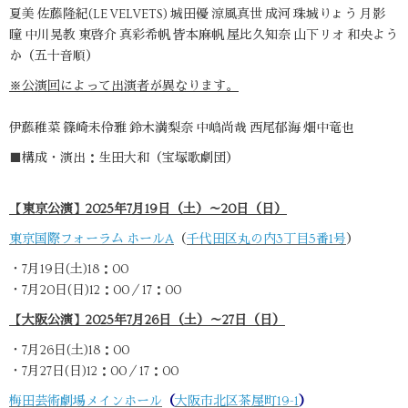
夏美 佐藤隆紀(LE VELVETS) 城田優 涼風真世 成河 珠城りょう 月影
瞳 中川晃教 東啓介 真彩希帆 皆本麻帆 屋比久知奈 山下リオ 和央よう
か（五十音順）
※公演回によって出演者が異なります。
伊藤稚菜 篠崎未伶雅 鈴木満梨奈 中嶋尚哉 西尾郁海 畑中竜也
■構成・演出：生田大和（宝塚歌劇団）
【東京公演】2025年7月19日（土）～20日（日）
東京国際フォーラム ホールA
（
千代田区丸の内3丁目5番1号
）
・7月19日(土)18：00
・7月20日(日)12：00／17：00
【大阪公演】2025年7月26日（土）～27日（日）
・7月26日(土)18：00
・7月27日(日)12：00／17：00
梅田芸術劇場メインホール
（
大阪市北区茶屋町19-1
）