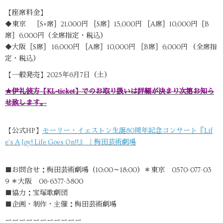
【座席料金】
◆東京 ［S+席］21,000円 ［S席］15,000円 ［A席］10,000円［B
席］6,000円（全席指定・税込）
◆大阪［S席］ 16,000円 ［A席］10,000円 ［B席］6,000円 （全席指
定・税込）
【一般発売】2025年6月7日（土）
★伊礼彼方【KL-ticket】でのお取り扱いは詳細が決まり次第お知ら
せ致します。
【公式HP】
モーリー・イェストン生誕80周年記念コンサート『Lif
e's A Joy! Life Goes On!!』 ｜梅田芸術劇場
■お問合せ：梅田芸術劇場（10:00～18:00）＊東京 0570-077-03
9 ＊大阪 06-6377-3800
■協力：宝塚歌劇団
■企画・制作・主催：梅田芸術劇場
ーーーーーーーーーーー