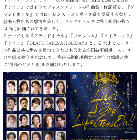
『タイタニック』でトニー賞の 最優秀作詞作曲賞を2度も受賞し、
『ナイン』ではドラマディスクアワードの作曲賞・作詞賞を、『グ
ランドホテル』 ではローレンス ・オリヴィエ賞を受賞するなど 、
登場人物たちの感情を美しく、ドラマティックに描く楽曲の数々
は 高く評価されてきました。
ミュージカル『グランドホテル』『ファントム』『タイタニック』
『ナイン』『DEATH TAKES A HOLIDAY』と、こ れまでモーリー
の作品と共に歩みを重ねてきたとも言える梅田芸術劇場 。モーリー
の生誕80周年を記念して、 梅田芸術劇場創立20周年の感謝と共
に“最高のひととき”をお届けいたします。