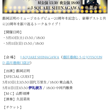
藤岡正明のミュージカルデビュー20周年を記念し、豪華ゲストと共
に20周年を振り返るトーク＆ライブ！
【開催日時】
・5月10日(土) 13:30／18:00
・5月11日(日) 13:30／18:00
【会 場】
J-SQUARE SHINAGAWA
（
港区港南2-5-12 JOYSOUN
D 品川港南口店2F
）
【出演】藤岡正明
【SPECIAL GUEST】
5月10日(土)13:30 田代万里生／18:00 東山義久
5月11日(日)13:30
伊礼彼方
／ 18:00 中河内雅貴
【M C】山野靖博
【演奏】久田菜美
【チケット】