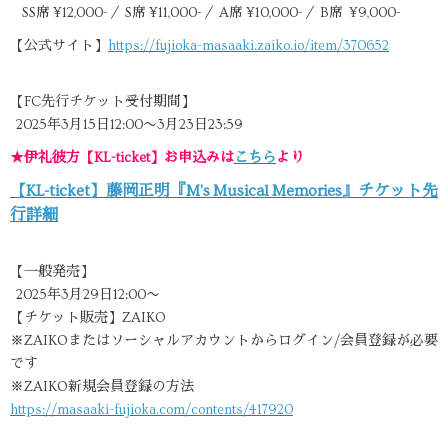
SS席 ¥12,000-／ S席 ¥11,000-／ A席 ¥10,000-／ B席 ¥9,000-
【公式サイト】
https://fujioka-masaaki.zaiko.io/item/370652
【FC先行チケット受付期間】
2025年3月15日12:00〜3月23日23:59
★伊礼彼方【KL-ticket】お申込みは
こちら
より
【KL-ticket】藤岡正明『M's Musical Memories』チケット先
行詳細
【一般発売】
2025年3月29日12:00〜
【チケット販売】ZAIKO
※ZAIKOまたはソーシャルアカウントからログイン/会員登録が必要
です
※ZAIKO新規会員登録の方法
https://masaaki-fujioka.com/contents/417920