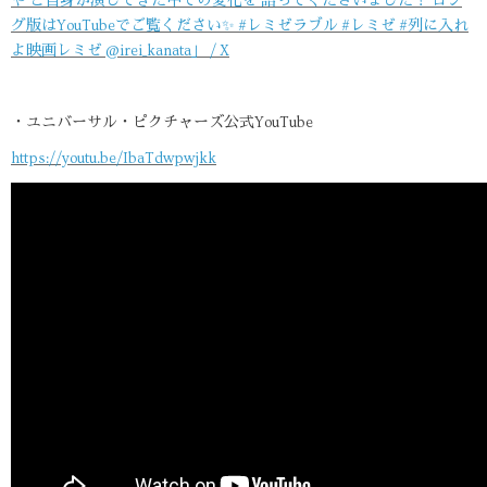
や ご自身が演じてきた中での変化を 語ってくださいました！ ロン
グ版はYouTubeでご覧ください✨ #レミゼラブル #レミゼ #列に入れ
よ映画レミゼ @irei_kanata」 / X
・ユニバーサル・ピクチャーズ公式YouTube
https://youtu.be/IbaTdwpwjkk