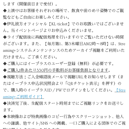
します（開催前日まで受付）。
◆上演中はお客様それぞれの場所で、飲食や前のめり姿勢でのご観
覧などもご自由にお楽しみください。
◆伊礼彼方オフィシャル【KL-ticket】でのお取扱いではございませ
ん。当イベントページよりお申込みくださいませ。
◆ライブ配信後に再配信処理を行いますのでご覧いただけない時間
がございます。また、【毎月第1、第3木曜日AM2時～8時】は、Stre
aming+システムメンテンナンスのためアーカイブ視聴をご利用いた
だけません。ご了承ください。
◆ご購入にはイープラスのユーザー登録（無料）が必要です。
◆
ご購入1件あたり330円の手数料がお客様負担となります
。
◆視聴方法：ご入金確認後メールで視聴URLをお知らせします（ま
たはイープラス申込状況照会より「QRチケット表示」を押す）の
で、購入時のイープラスID／PWでログインをしてください。
【Stre
aming+ご利用ガイド】
◆決済完了後、生配信スタート時刻までにご視聴リンクをお送りし
ます。
◆本映像および特典画像のコピー行為やスクリーンショット、他人
への謙譲、他サイト/SNS への掲載、一口ご購入による団体でのご視