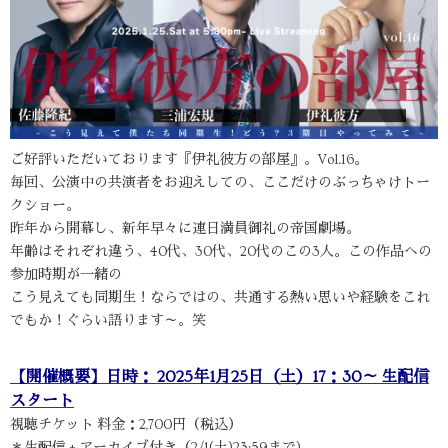
ご好評いただいております『伊礼彼方の部屋』。Vol.16。
毎回、公演中の共演者をお迎えしての、ここだけのぶっちゃけトー
クショー。
昨年から開幕し、新年早々に連日満員御礼の帝国劇場。
年齢はそれぞれ違う、40代、30代、20代のこの3人。この作品への
参加時期が一緒の
こう見えても同期生！ならではの、共通する熱い思いや経験をこれ
でもか！ぐらい語ります～。笑
【開催概要】日時： 2025年1月25日（土）17：30～ 生配信
スタート
視聴チケット 料金：2,700円（税込）
＊生配信 + アーカイブ付き（2/1(土)23:59まで)