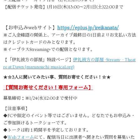
【配信チケット発売】1月16日(木)13:00～2月1日(土)22:00まで
【お申込みwebサイト】
https://eplus.jp/ireikanata/
※ご入金確認の関係上、アーカイブ最終日の1日前よりお支払い方法
はクレジットカードのみとなります。
※イープラスStreaming+での配信となります。
【「伊礼彼方の部屋」特設ページ】
伊礼彼方の部屋 -Stream- - Theat
re at Dawn (marunouchi-musical.org)
★☆3人に聞いてみたい事、質問お寄せください！☆★
【
質問お寄せください！専用フォーム
】
募集締切：※1/24(水)12:00まで受付中
【注意事項】
◆FCや限定のイベント等ではございません。どなたでもお申込み・
ご参加頂けるトークショーです。
◆トークは約１時間半を予定しております。
◆
Webフォーム
にて、配信当日に出演者へ聞きたい質問を募集いた