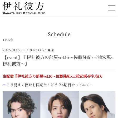
Schedule
Back
2025.01.16 UP
/ 2025.01.25
開催
【event】『伊礼彼方の部屋vol.16～佐藤隆紀×三浦宏規×
伊礼彼方～』
生配信『伊礼彼方の部屋vol.16～佐藤隆紀×三浦宏規×伊礼彼方
～
こう見えて僕たち同期生！どう？3期目やってみて～