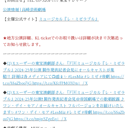
【お問合せ】TEL. 03-3201-7777 東宝テレザーブ
公演情報 | 高崎芸術劇場
【主催公式サイト】
ミュージカル『レ・ミゼラブル』
★地方公演詳細、KL-ticketでのお取り扱いは詳細が決まり次第追っ
てお知らせ致します。
ーーーーーーーーーーーーーーーーーーーーー
◆
(2) Xユーザーの東宝演劇部さん: 「🇫🇷ミュージカル『レ・ミゼラ
ブル』2024-25年公演 製作発表記者会見にオールキャストが集
結‼️ 詳報は各メディアにて📺📰📱✨ #LesMiz #レミゼ #帝劇 https://
t.co/SSaZboo7jG https://t.co/KfcFPM03Dn」 / X
◆
(2) Xユーザーの東宝演劇部さん: 「🇫🇷ミュージカル『レ・ミゼラ
ブル』2024-25年公演❗️ 製作発表記者会見＠帝国劇場での歌唱披露 ♪
ワン・デイ・モア／オールキャスト フルバージョンをお届けいたし
ます✨ #ワン・デイ・モア #LesMiz #レミゼ #帝劇 https://t.co/SSaZb
oo7jG https://t.co/tmjp5ZgzEq」 / X