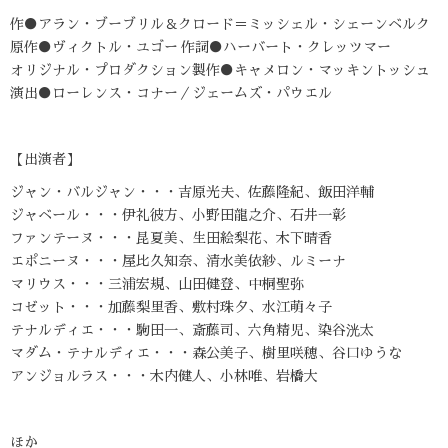
作●アラン・ブーブリル＆クロード＝ミッシェル・シェーンベルク
原作●ヴィクトル・ユゴー 作詞●ハーバート・クレッツマー
オリジナル・プロダクション製作●キャメロン・マッキントッシュ
演出●ローレンス・コナー／ジェームズ・パウエル
【出演者】
ジャン・バルジャン・・・吉原光夫、佐藤隆紀、飯田洋輔
ジャベール・・・伊礼彼方、小野田龍之介、石井一彰
ファンテーヌ・・・昆夏美、生田絵梨花、木下晴香
エポニーヌ・・・屋比久知奈、清水美依紗、ルミーナ
マリウス・・・三浦宏規、山田健登、中桐聖弥
コゼット・・・加藤梨里香、敷村珠夕、水江萌々子
テナルディエ・・・駒田一、斎藤司、六角精児、染谷洸太
マダム・テナルディエ・・・森公美子、樹里咲穂、谷口ゆうな
アンジョルラス・・・木内健人、小林唯、岩橋大
ほか