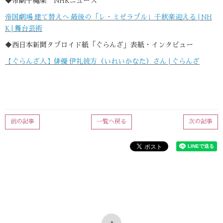
◆帝劇千穐楽 NHKニュース
帝国劇場 建て替えへ 最後の「レ・ミゼラブル」千秋楽迎える | NH
K | 舞台芸術
◆西日本新聞タブロイド紙「ぐらんざ」表紙・インタビュー
【ぐらんざ人】俳優 伊礼彼方（いれいかなた）さん | ぐらんざ
前の記事
一覧へ戻る
次の記事