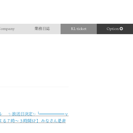
ompany
業務日誌
KL-ticket
Option
トル ✨放送日決定✨ ╰━━━━━━ｖ
 よる７時〜３時間SP】 みなさん是非