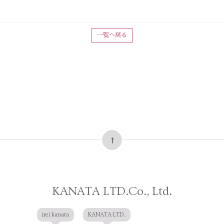
一覧へ戻る
KANATA LTD.Co., Ltd.
irei kanata
KANATA LTD.