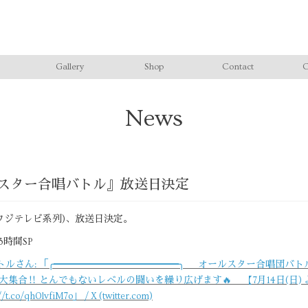
Gallery
Shop
Contact
C
News
ルスター合唱バトル』放送日決定
フジテレビ系列)、放送日決定。
3時間SP
バトルさん: 「╭━━━━━━━━━━━━━╮ オールスター合唱団バ
大集合‼️ とんでもないレベルの闘いを繰り広げます🔥 【7月14日(日)
qh0lvfiM7o」 / X (twitter.com)