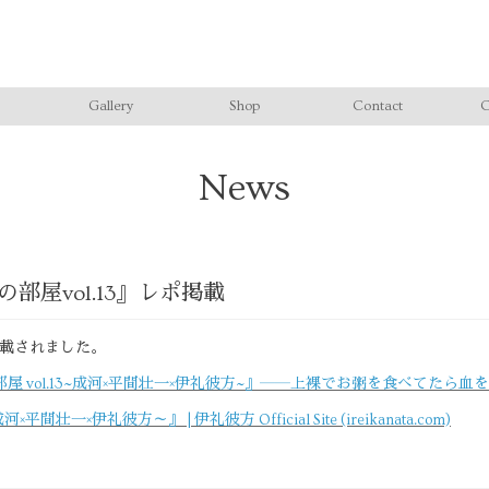
Gallery
Shop
Contact
C
News
の部屋vol.13』レポ掲載
掲載されました。
ol.13~成河×平間壮一×伊礼彼方~』――上裸でお粥を食べてたら血を吸われま
間壮一×伊礼彼方～』 | 伊礼彼方 Official Site (ireikanata.com)