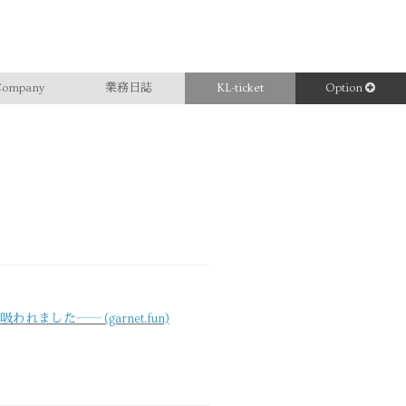
ompany
業務日誌
KL-ticket
Option
した―― (garnet.fun)