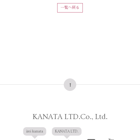
一覧へ戻る
KANATA LTD.Co., Ltd.
irei kanata
KANATA LTD.