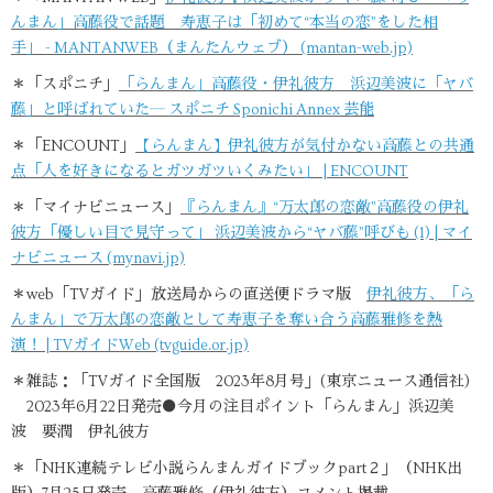
んまん」高藤役で話題 寿恵子は「初めて“本当の恋”をした相
手」 - MANTANWEB（まんたんウェブ） (mantan-web.jp)
＊「スポニチ」
「らんまん」高藤役・伊礼彼方 浜辺美波に「ヤバ
藤」と呼ばれていた― スポニチ Sponichi Annex 芸能
＊「ENCOUNT」
【らんまん】伊礼彼方が気付かない高藤との共通
点「人を好きになるとガツガツいくみたい」 | ENCOUNT
＊「マイナビニュース」
『らんまん』“万太郎の恋敵”高藤役の伊礼
彼方「優しい目で見守って」 浜辺美波から“ヤバ藤”呼びも (1) | マイ
ナビニュース (mynavi.jp)
＊web「TVガイド」放送局からの直送便ドラマ版
伊礼彼方、「ら
んまん」で万太郎の恋敵として寿恵子を奪い合う高藤雅修を熱
演！ | TVガイドWeb (tvguide.or.jp)
＊雑誌：「TVガイド全国版 2023年8月号」(東京ニュース通信社)
2023年6月22日発売●今月の注目ポイント「らんまん」浜辺美
波 要潤 伊礼彼方
＊「NHK連続テレビ小説らんまんガイドブックpart２」（NHK出