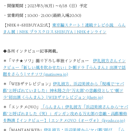
・開催期間：2023年5/8(月) ～6/18（日）予定
・営業時間：10:00 - 21:00 (最終入場20:30)
【NHK＋×SHIBUYA公式】
東京編スタート！連続テレビ小説 らん
まん展｜NHK プラスクロス SHIBUYA｜NHKオンライン
◆各所インタビュー記事掲載。
＊「マチ★ソワ」撮り下ろし単独インタビュー
伊礼彼方さんイン
タビュー「新しい風を吹かせたい」▷朝ドラ『らんまん』出演で話
題をさらう | マチソワ (matisowa.jp)
＊「WEBザテレビジョン」
伊礼彼方、浜辺美波から「現場で“ヤバ
藤”と呼ばれていました」神木隆之介“万太郎”の恋敵役として“朝ド
ラ”初出演＜らんまん＞ | WEBザテレビジョン (thetv.jp)
＊「エンタメOVO」
「らんまん」伊礼彼方「浜辺美波さんから“ヤバ
藤”と呼ばれました（笑）」ガンガン攻める万太郎の恋敵・高藤雅修
を熱演【インタビュー】 | エンタメOVO（オーヴォ） (kyodo.co.jp)
＊「MANTAN WEB」
伊礼彼方：浜辺美波から“ヤバ藤”呼び 「ら