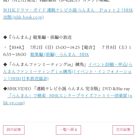
版）7月25日発売、高藤雅修（伊礼彼方）コメント掲載。
ＮＨＫドラマ・ガイド 連続テレビ小説 らんまん Ｐａｒｔ２ | NHK
出版 (nhk-book.co.jp)
◆『らんまん』総集編・前編の放送
・【BS4K】 7月2日（日）13:00～14:25【総合】 ７月8日（土）1
6:35～18:00
総集編 (前編) - らんまん - NHK
◆「らんまんファンミーティングin」練馬」
イベント詳細・申込(ら
んまんファンミーティングｉｎ練馬) | イベント・インフォメーショ
ン | NHK(日本放送協会)
◆NHK VIDEO 「連続テレビ小説 らんまん 完全版」DVD＆Blu-ray
「らんまん」で検索 - NHKエンタープライズファミリー倶楽部 (n
hk-ep.com)
前の記事
一覧へ戻る
次の記事