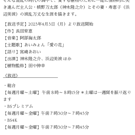
そんな混乱の時代の渦中で、愛する植物のために一途に情熱的に突
き進んだ主人公・槙野万太郎（神木隆之介）とその妻・寿恵子（浜
辺美波）の波乱万丈な生涯を描きます。
【放送予定】2023年4月3日（月）より放送開始
【作】長田育恵
【音楽】阿部海太郎
【主題歌】あいみょん「愛の花」
【語り】宮﨑あおい
【出演】神木隆之介、浜辺美波 ほか
【植物監修】田中伸幸
《放送》
・総合
【毎週月曜～土曜】 午前８時～８時15分 ＊土曜は一週間を振り返り
ます
・BSプレミアム
【毎週月曜～金曜】午前７時30分～７時45分
・BS4K
【毎週月曜～金曜】午前７時30分～７時45分