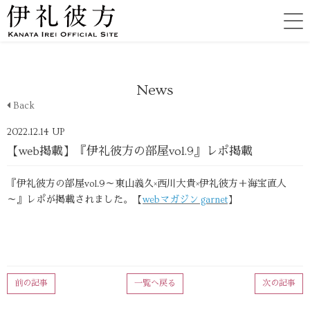
News
Back
2022.12.14 UP
【web掲載】『伊礼彼方の部屋vol.9』レポ掲載
『伊礼彼方の部屋vol.9～東山義久×西川大貴×伊礼彼方＋海宝直人
～』レポが掲載されました。【
webマガジン garnet
】
前の記事
一覧へ戻る
次の記事