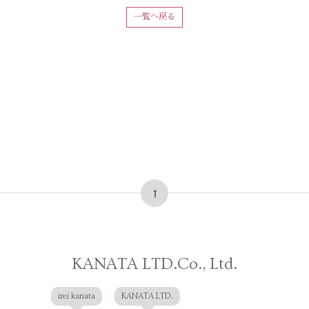
一覧へ戻る
KANATA LTD.Co., Ltd.
irei kanata
KANATA LTD.