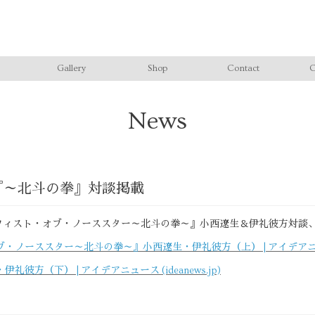
Gallery
Shop
Contact
C
News
『～北斗の拳』対談掲載
フィスト・オブ・ノーススター～北斗の拳～』小西遼生＆伊礼彼方対談、(
ーススター～北斗の拳～』小西遼生・伊礼彼方（上） | アイデアニュース (
方（下） | アイデアニュース (ideanews.jp)