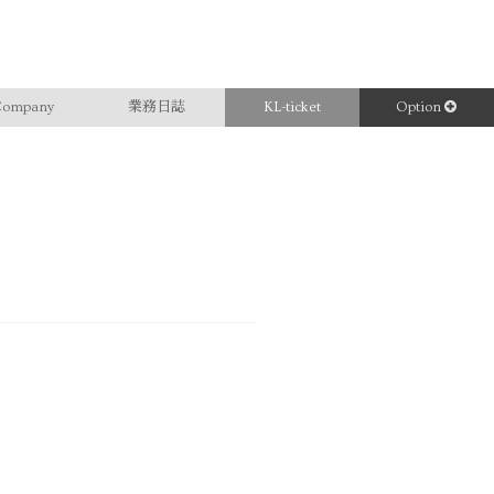
ompany
業務日誌
KL-ticket
Option