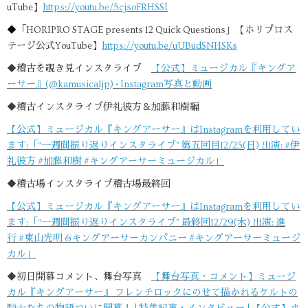
uTube】
https://youtu.be/5cjsoFRHSSI
◆
「HORIPRO STAGE presents 12 Quick Questions」【ホリプロス
テージ公式YouTube】
https://youtu.be/uUBudSNHSKs
◆稽古を覗き見インスタライブ
【公式】ミュージカル『キングア
ーサー』(@kamusicaljp) • Instagram写真と動画
◆稽古インスタライブ伊礼彼方＆加藤和樹編
【公式】ミュージカル『キングアーサー』はInstagramを利用してい
ます:「“一週間振り返りインスタライブ” 第五回目12/25(日) 出演: #伊
礼彼方 #加藤和樹 #キングアーサーミュージカル」
◆稽古場インスタライブ稽古場最終回
【公式】ミュージカル『キングアーサー』はInstagramを利用してい
ます:「“一週間振り返りインスタライブ” 最終回12/29(木) 出演: 進
行 #東山光明 &キングアーサーカンパニー #キングアーサーミュージ
カル」
◆初日開幕コメント、舞台写真
【舞台写真・コメント】ミュージ
カル『キングアーサー』 フレンチロックにのせて描かれるケルトの