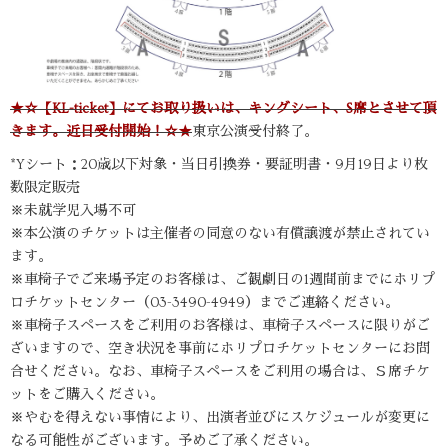
★☆【KL-ticket】にてお取り扱いは、キングシート、S席とさせて頂
きます。近日受付開始！☆★
東京公演受付終了。
*Yシート：20歳以下対象・当日引換券・要証明書・9月19日より枚
数限定販売
※未就学児入場不可
※本公演のチケットは主催者の同意のない有償譲渡が禁止されてい
ます。
※車椅子でご来場予定のお客様は、ご観劇日の1週間前までにホリプ
ロチケットセンター（03-3490-4949）までご連絡ください。
※車椅子スペースをご利用のお客様は、車椅子スペースに限りがご
ざいますので、空き状況を事前にホリプロチケットセンターにお問
合せください。なお、車椅子スペースをご利用の場合は、Ｓ席チケ
ットをご購入ください。
※やむを得えない事情により、出演者並びにスケジュールが変更に
なる可能性がございます。予めご了承ください。