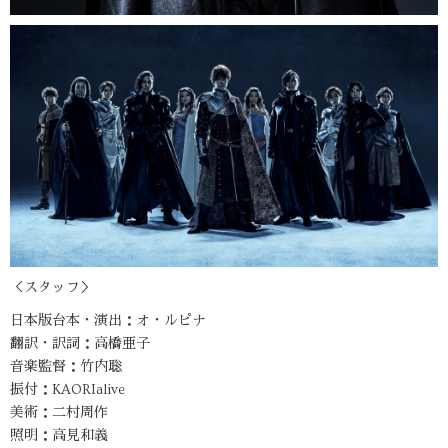
＜スタッフ＞
日本版台本・演出：オ・ルピナ
翻訳・訳詞：高橋亜子
音楽監督：竹内聡
振付：KAORIalive
美術：二村周作
照明：高見和義