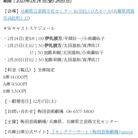
期間：2023年2月24 日(金)-26日(日)
【会場】
兵庫県立芸術文化センター KOBELCO大ホール
(
兵庫県西宮
市高松町2-22
)
＊Wキャストスケジュール
・2月24日(金)18：00
伊礼彼方
/平間壮一/小南満佑子
・2月25日(土)12：30
伊礼彼方
/太田基裕/宮澤佐江
17：30 加藤和樹/太田基裕/小南満佑子
・2月26日(日)12：30 加藤和樹/太田基裕/宮澤佐江
【料金（税込）】全席指定
S席 14,000円
A席 9,500円
B席 5,500円
【一般発売日】12月17日(土)
【お問い合わせ】梅田芸術劇場 06-6377-3800
【主催】梅田芸術劇場/ 兵庫県、兵庫県立芸術文化センター
【兵庫公演公式サイト】
『キングアーサー』 | 梅田芸術劇場 (umege