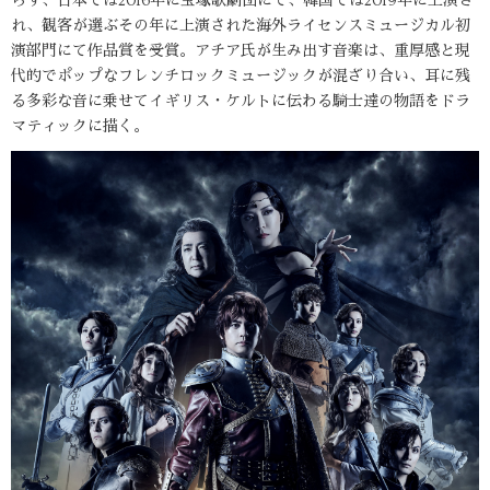
らず、日本では2016年に宝塚歌劇団にて、韓国では2019年に上演さ
れ、観客が選ぶその年に上演された海外ライセンスミュージカル初
演部門にて作品賞を受賞。アチア氏が生み出す音楽は、重厚感と現
代的でポップなフレンチロックミュージックが混ざり合い、耳に残
る多彩な音に乗せてイギリス・ケルトに伝わる騎士達の物語をドラ
マティックに描く。