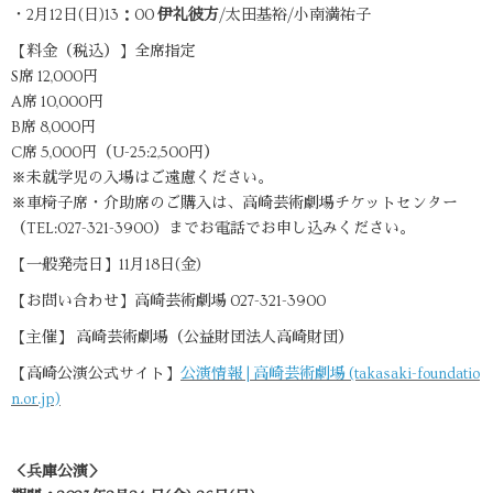
・2月12日(日)13：00
伊礼彼方
/太田基裕/小南満祐子
【料金（税込）】全席指定
S席 12,000円
A席 10,000円
B席 8,000円
C席 5,000円（U-25:2,500円）
※未就学児の入場はご遠慮ください。
※車椅子席・介助席のご購入は、高崎芸術劇場チケットセンター
（TEL:027-321-3900）までお電話でお申し込みください。
【一般発売日】11月18日(金)
【お問い合わせ】高崎芸術劇場 027-321-3900
【主催】 高崎芸術劇場（公益財団法人高崎財団）
【高崎公演公式サイト】
公演情報 | 高崎芸術劇場 (takasaki-foundatio
n.or.jp)
＜兵庫公演＞