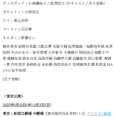
グィネヴィア：小南満佑子／宮澤佐江 (Wキャスト／五十音順)
ガウェイン：小林亮太
ケイ：東山光明
マーリン：石川禅
モルガン：安蘭けい
碓井菜央 加賀谷真聡 工藤広夢 当銀大輔 長澤風海・加藤翔多郎 長澤
仙明 半山ゆきの・新井智貴 大井新生 大場陽介 岡田治己 加藤さや
香 鹿糠友和 鈴木百花 高島洋樹 高橋伊久磨 高橋慈生 田口恵那 東間
一貴 内木克洋 長嶋拓也 永松樹 西尾真由子 花岡麻里名 藤本真凜 MA
OTO 松平和希
(五十音順)
＜東京公演＞
2023年1月12日(木)-2月5日(日)
東京：新国立劇場 中劇場（
東京都渋谷区本町1-1-1
）
アクセス | 新国