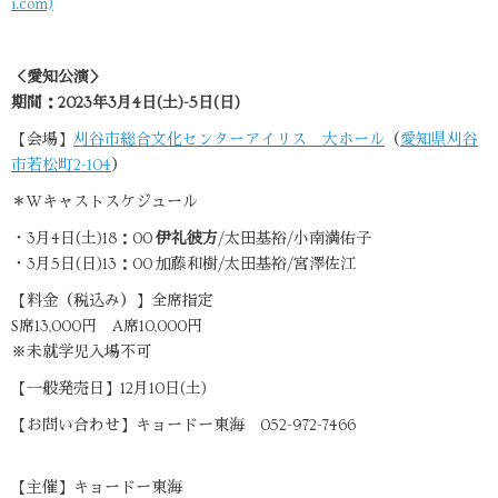
i.com)
＜愛知公演＞
期間：2023年3月4日(土)-5日(日)
【会場】
刈谷市総合文化センターアイリス 大ホール
（
愛知県刈谷
市若松町2-104
）
＊Wキャストスケジュール
・3月4日(土)18：00
伊礼彼方
/太田基裕/小南満佑子
・3月5日(日)13：00 加藤和樹/太田基裕/宮澤佐江
【料金（税込み）】全席指定
S席13,000円 A席10,000円
※未就学児入場不可
【一般発売日】12月10日(土)
【お問い合わせ】キョードー東海 052-972-7466
【主催】キョードー東海