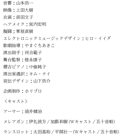
音響：山本浩一
映像：上田大樹
衣裳：前田文子
ヘアメイク：宮内宏明
擬闘：栗原直樹
エレクトロニックミュージックデザイン：ヒロ・イイダ
歌唱指導：やまぐちあきこ
演出助手：河合範子
舞台監督：徳永康子
稽古ピアノ：中條純子
演出家通訳：キム・テイ
宣伝デザイン：山下浩介
企画制作：ホリプロ
＜キャスト＞
アーサー：浦井健治
メレアガン：伊礼彼方／加藤和樹 (Wキャスト／五十音順)
ランスロット：太田基裕／平間壮一 (Wキャスト／五十音順)