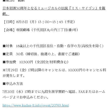
■第2回 観劇
日本初演30周年となるミュージカルの伝説『ミス・サイゴン』を観
劇。
【日時】8月15日（月）13：00～15：45（予定）
【会場】帝国劇場（千代田区丸の内三丁目1番1号）
■対象 18歳以上の千代田区在住・在勤・在学の方(高校生を除く)
■定員 30名（締切後、抽選の上、書面でご連絡）
■参加費 10,500円（全2回分/材料費含む）
※7月29日（金）17時以降のキャンセルは、10,000円のキャンセル料
が発生します。
■申込み方法
7月20日（水）17時までに九段生涯学習館へ電話、FAXまたはホーム
ページよりお申込みください。
https://www.kudan-ll.info/event/20763.html