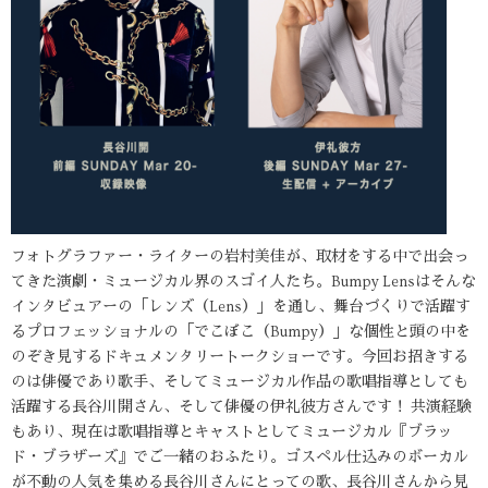
フォトグラファー・ライターの岩村美佳が、取材をする中で出会っ
てきた演劇・ミュージカル界のスゴイ人たち。Bumpy Lensはそんな
インタビュアーの「レンズ（Lens）」を通し、舞台づくりで活躍す
るプロフェッショナルの「でこぼこ（Bumpy）」な個性と頭の中を
のぞき見するドキュメンタリートークショーです。今回お招きする
のは俳優であり歌手、そしてミュージカル作品の歌唱指導としても
活躍する長谷川開さん、そして俳優の伊礼彼方さんです！ 共演経験
もあり、現在は歌唱指導とキャストとしてミュージカル『ブラッ
ド・ブラザーズ』でご一緒のおふたり。ゴスペル仕込みのボーカル
が不動の人気を集める長谷川さんにとっての歌、長谷川さんから見