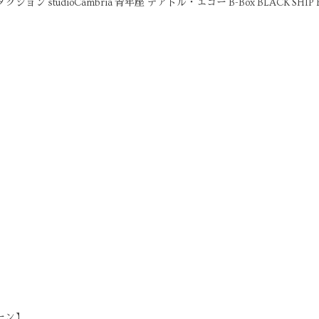
ション studioCambria 青年座 テアトル・エコー B-Box BLACK SHIP
ーン】