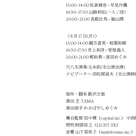
13:00−14:00 佐倉綾音 × 早見沙織
16:30−17:30 山路和弘(一人二役)
20:00−21:00 ⻫藤壮馬 × 福山潤
＜8 月 17 日(月)＞
13:00-14:00 緒方恵美 × 相葉裕樹
16:30-17:30 井上和彦 × 安原義人
20:00-21:00 梶裕貴 × 濱田めぐみ
尺八生演奏:元永拓(全公演出演)
ナビゲーター:羽佐間道夫（全公演
原作・脚本 藤沢文翁
演出 玊-TAMA
演出助手 わかばやしめぐみ
舞台監督 田中翼（capital inc.） 中
照明 阿部将之（LICHT-ER）
音響 山下菜美子（mintAvenue inc.）