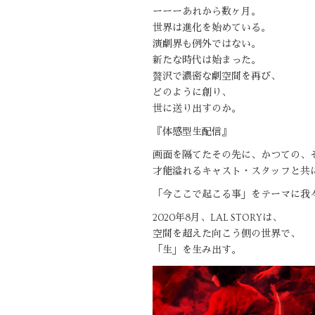
ーーーあれから数ヶ月。
世界は進化を始めている。
演劇界も例外ではない。
新たな時代は始まった。
贅沢で濃密な劇空間を再び、
どのように創り、
世に送り出すのか。
『体感型生配信』
画面を隔てたその先に、かつての、
才能溢れるキャスト・スタッフと共に
「今ここで起こる事」をテーマに我
2020年8月、LAL STORYは、
空間を超えた向こう側の世界で、
「生」を生み出す。​​