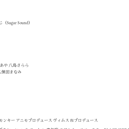
ugar Sound）
あや 八島さらら
久保田まなみ​
ンキー アニモプロデュース ヴィムス 81プロデュース