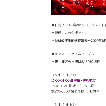
■日時 ： 2020年8月15日(土)〜17日(
＊配信のみの公演です。
＊8/15公演生配信終演後～2020年8
■キャスト＆タイムテーブル
＊伊礼彼方の出演は8/15(土)13時
＜8 月 15 日(土)＞
13:00−14:00 畠中祐 × 伊礼彼方
16:30−17:30 関智一 (一人二役)
20:00−21:00 榎木淳弥 × 小野賢章
＜8 月 16 日(日)＞