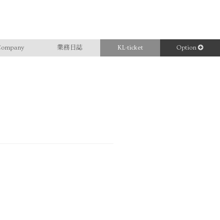
ompany
業務日誌
KL-ticket
Option