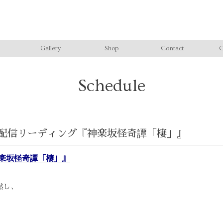
Gallery
Shop
Contact
C
Schedule
型生配信リーディング『神楽坂怪奇譚「棲」』
神楽坂怪奇譚「棲」』
黙し、