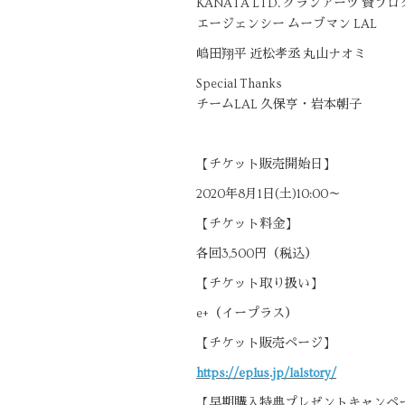
KANATA LTD. グランアーツ 賢プロダク
エージェンシー ムーブマン LAL
嶋田翔平 近松孝丞 丸山ナオミ
Special Thanks
チームLAL 久保亨・岩本朝子
【チケット販売開始日】
2020年8月1日(土)10:00～
【チケット料金】
各回3,500円（税込）​
【チケット取り扱い】
e+（イープラス）​
【チケット販売ページ】
https://eplus.jp/lalstory/
【早期購入特典プレゼントキャンペ