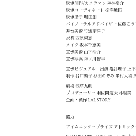
映像制作/カメラマン 神林裕介
映像コーディネート 松澤延拓
映像助手 堀田創
バイノーラルアドバイザー 佐藤こうじ（S
舞台美術 竹邊奈津子
衣裳 西原梨恵
メイク 坂本千恵美
宣伝美術 山下浩介
宣伝写真 神ノ川智早
宣伝ビジュアル 出演 亀谷理子 上不
制作 谷口暢子 杉田のぞみ 峯村大喜 
劇場 浅草九劇
プロデューサー 羽佐間道夫 朴璐美
企画・製作 LAL STORY
協力
アイムエンタープライズ アトミックモ