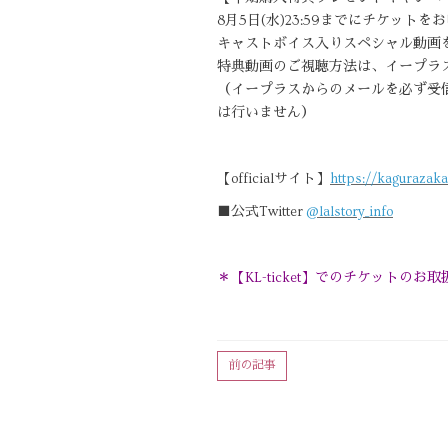
8月5日(水)23:59までにチケ
キャストボイス入りスペシャル動画
特典動画のご視聴方法は、イープラ
（イープラスからのメールを必ず受
は行いません）
【officialサイト】
https://kagurazak
■公式Twitter
@lalstory_info
＊【KL-ticket】でのチケット
前の記事