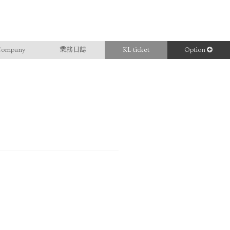
ompany
業務日誌
KL-ticket
Option