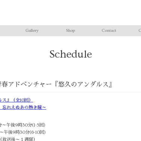
Gallery
Shop
Contact
C
Schedule
M青春アドベンチャー『悠久のアンダルス』
ス』（全10回）
、忘れえぬあの熱き瞳～
分～午後9時30分(1-5回)
～午後9時30分(6-10回)
（放送後～１週間）