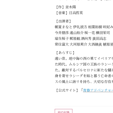
【作】並木陽
【音楽】日高哲英
【出演者】
朝夏まなと 伊礼彼方 相葉裕樹 咲妃
今井朋彦 遠山裕介 桜一花 横田栄司
瑞生桜子 梶原航 酒向芳 廣田高志
常住富大 大河原爽介 大西統眞 植原
【あらすじ】
遠い昔。地中海の西の果てイベリア
た時代。ムルシア国の王族のラシー
た。敵対するバルセロナに新たな傭
身を寄せラシーダを姉と慕う亡命者
スの風土に誇りを持ち、大切な存在
【公式サイト】「
青春アドベンチャ
前の記事