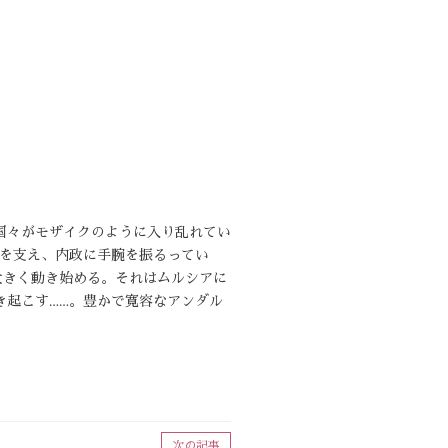
国々がモザイクのように入り乱れてい
）を支え、内政に手腕を振るってい
大きく動き始める。それはムルシアに
き起こす……。豊かで寛容なアンダル
次の記事