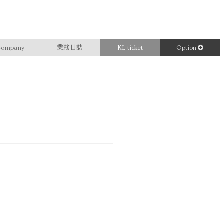
ompany
業務日誌
KL-ticket
Option