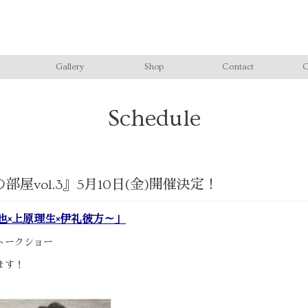
Gallery
Shop
Contact
C
Schedule
屋vol.3』5月10日(金)開催決定！
竜也×上原理生×伊礼彼方～」
トークショー
ます！