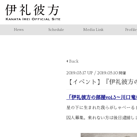
News
Schedule
Media Link
Profile
Back
2019.03.17 UP
/ 2019.05.10
開催
【イベント】『伊礼彼方の部
「伊礼彼方の部屋vol.3～川口
星の下に生まれた我らがしゃべーる
囚人募集。来れない方は後日逮捕し