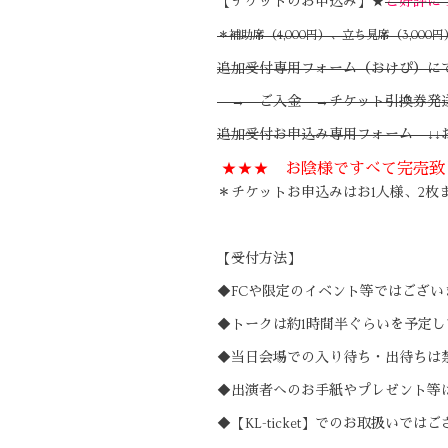
【チケットのお申込み】★
ご好評に
＊補助席（4,000円）、立ち見席（3,000円
追加受付専用フォーム（おけぴ）に
→ ご入金 →チケット引換券発送
追加受付お申込み専用フォーム ↓↓
★★★ お陰様ですべて完売致
＊チケットお申込みはお1人様、2枚
【受付方法】
◆FCや限定のイベント等ではござ
◆トークは約1時間半ぐらいを予定
◆当日会場での入り待ち・出待ちは
◆出演者へのお手紙やプレゼント等
◆【KL-ticket】でのお取扱い