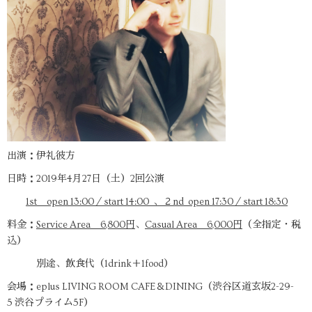
出演：伊礼彼方
日時：2019年4月27日（土）2回公演
1st open 13:00／start 14:00 、２nd open 17:30／start 18:30
料金：
Service Area 6,800円
、
Casual Area 6,000円
（全指定・税
込）
別途、飲食代（1drink＋1food）
会場：eplus LIVING ROOM CAFE＆DINING（渋谷区道玄坂2-29-
5 渋谷プライム5F）