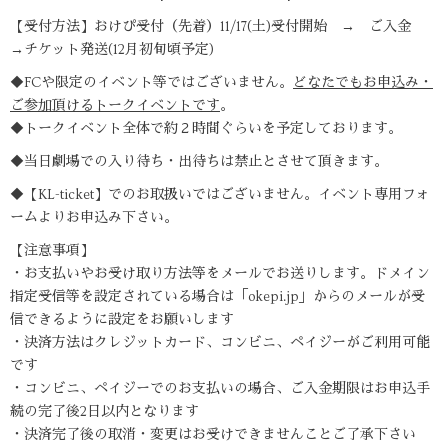
【受付方法】おけぴ受付（先着）11/17(土)受付開始 → ご入金
→チケット発送(12月初旬頃予定)
◆FCや限定のイベント等ではございません。
どなたでもお申込み・
ご参加頂けるトークイベントです
。
◆トークイベント全体で約２時間ぐらいを予定しております。
◆当日劇場での入り待ち・出待ちは禁止とさせて頂きます。
◆【KL-ticket】でのお取扱いではございません。イベント専用フォ
ームよりお申込み下さい。
【注意事項】
・お支払いやお受け取り方法等をメールでお送りします。ドメイン
指定受信等を設定されている場合は「okepi.jp」からのメールが受
信できるように設定をお願いします
・決済方法はクレジットカード、コンビニ、ペイジーがご利用可能
です
・コンビニ、ペイジーでのお支払いの場合、ご入金期限はお申込手
続の完了後2日以内となります
・決済完了後の取消・変更はお受けできませんことご了承下さい