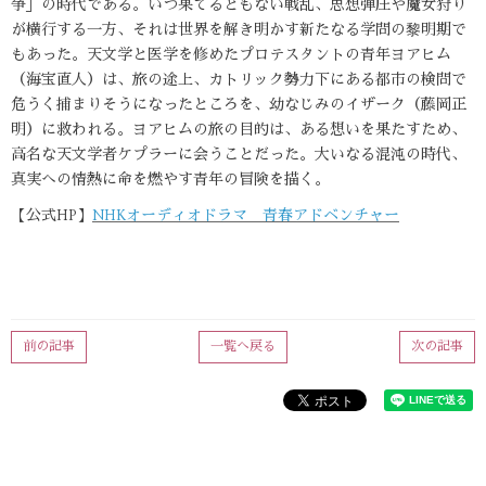
争」の時代である。いつ果てるともない戦乱、思想弾圧や魔女狩り
が横行する一方、それは世界を解き明かす新たなる学問の黎明期で
もあった。天文学と医学を修めたプロテスタントの青年ヨアヒム
（海宝直人）は、旅の途上、カトリック勢力下にある都市の検問で
危うく捕まりそうになったところを、幼なじみのイザーク（藤岡正
明）に救われる。ヨアヒムの旅の目的は、ある想いを果たすため、
高名な天文学者ケプラーに会うことだった。大いなる混沌の時代、
真実への情熱に命を燃やす青年の冒険を描く。
【公式HP】
NHKオーディオドラマ 青春アドベンチャー
前の記事
一覧へ戻る
次の記事