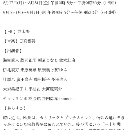
8月27日(月)～8月31日(金) 午後9時15分～午後9時30分（1-5回）
9月3日(月)～9月7日(金) 午後9時15分～午後9時30分（6-10回）
【 作 】並木陽
【音楽】日高哲英
【出演者】
海宝直人 藤岡正明 朝夏まなと 鈴木壮麻
伊礼彼方 栗原英雄 原康義 水野ゆふ
辻親八 廣田高志 瑞生桜子 多田直人
大森美紀子 井手柚花 大河原爽介
チョウヨンホ 梶原航 井内勇希 momona
【あらすじ】
時は近世。欧州は、カトリックとプロテスタント、信仰の違いをき
っかけにした宗教戦争に覆われていた。後の世にいう「三十年戦