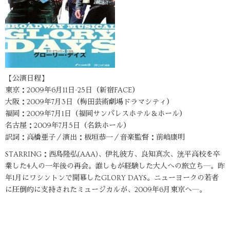
【公演日程】
東京：2009年6月11日-25日（新宿FACE）
大阪：2009年7月3日（梅田芸術劇場ドラマシティ）
福岡：2009年7月1日（福岡サンパレスホテル＆ホール）
名古屋：2009年7月5日（名鉄ホール）
訳詞：高橋亜子／演出：板垣恭一／音楽監督：前嶋康明
STARRING：西島隆弘(AAA)、伊礼彼方、良知真次、洸平高校を卒
業した4人の一年後の再会。誰しもが経験した大人への旅立ち―。昨
年1月にワシントンで開幕したGLORY DAYS。ニューヨークの若者
に圧倒的に支持されたミュージカルが、2009年6月東京へ―。